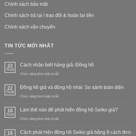
Chính sách bảo mật
Chính sách trả lại / trao đổi & hoàn lại tiền
Chính sách vận chuyển
TIN TỨC MỚI NHẤT
Cách nhận biết hàng giả: Đồng hồ
22
Th10
ở
Chức năng bình luận bị tắt
Cách
Đồng hồ giả và đồng hồ nhái: So sánh toàn diện
22
nhận
Th10
ở
Chức năng bình luận bị tắt
biết
Đồng
hàng
Làm thế nào để phát hiện đồng hồ Seiko giả?
18
hồ
Th10
giả:
ở
Chức năng bình luận bị tắt
giả
Đồng
Làm
và
Cách phát hiện đồng hồ Seiko giả bằng 8 cách đơn
18
hồ
thế