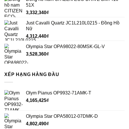
51X
3,332,340
₫
Just Cavalli Quartz JC1L210L0215 - Đồng Hồ
Nữ
4,312,440
₫
Olympia Star OPA98022-80MSK-GL-V
3,528,360
₫
XẾP HẠNG HÀNG ĐẦU
Olym Pianus OP9932-71AMK-T
4,165,425
₫
Olympia Star OPA58012-07DMK-D
4,802,490
₫