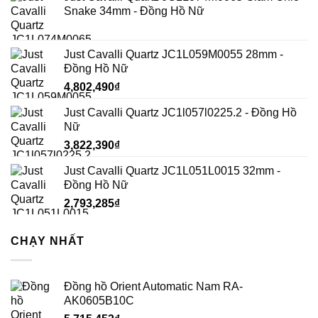
Snake 34mm - Đồng Hồ Nữ
Just Cavalli Quartz JC1L059M0055 28mm -
Đồng Hồ Nữ
4,802,490
₫
Just Cavalli Quartz JC1l057l0225.2 - Đồng Hồ
Nữ
3,822,390
₫
Just Cavalli Quartz JC1L051L0015 32mm -
Đồng Hồ Nữ
2,793,285
₫
CHẠY NHẤT
Đồng hồ Orient Automatic Nam RA-
AK0605B10C