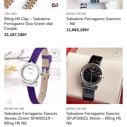
CẶP ĐÔI
ĐỒNG HỒ NỮ
Đồng Hồ Cặp – Salvatore
Salvatore Ferragamo Gancino
Ferragamo Duo Green dial
– Nữ
Couple
11,663,190
₫
31,167,180
₫
Add to
Add to
Wishlist
Wishlist
ĐỒNG HỒ NỮ
ĐỒNG HỒ NỮ
Salvatore Ferragamo Gancini
Salvatore Ferragamo Gancini
Stones 22mm SFIK00119 –
SFUF00621 34mm – Đồng Hồ
Đồng Hồ Nữ
Nữ