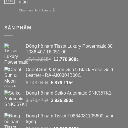
Th10
giản
đồng
nào
ở
Chức năng bình luận bị tắt
hồ
để
Cách
nhái:
phát
phát
So
SẢN PHẨM
hiện
hiện
sánh
đồng
đồng
toàn
Đồng hồ nam Tissot Luxury Powermatic 80
hồ
hồ
diện
T086.407.16.051.00
Seiko
Seiko
Giá
Giá
15,412,815
₫
13,770,900
₫
giả?
gốc
hiện
giả
Orient Sun & Moon Gen 5 Black Rose Gold
là:
tại
bằng
Leather - RA-AK0304B00C
15,412,815₫.
là:
Giá
Giá
6,143,940
₫
5,879,115
₫
8
13,770,900₫.
gốc
hiện
cách
Đồng hồ nam Seiko Automatic SNK357K1
là:
tại
đơn
Giá
Giá
3,670,475
₫
6,143,940₫.
2,936,380
₫
là:
gốc
hiện
5,879,115₫.
giản
là:
tại
Đồng hồ nam Tissot T0864081105600 sang
3,670,475₫.
là:
trọng
2,936,380₫.