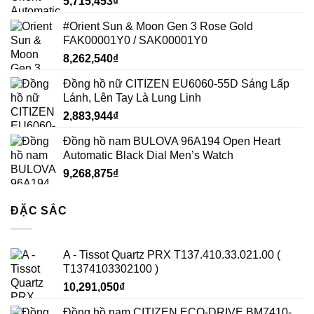
5,715,453
₫
#Orient Sun & Moon Gen 3 Rose Gold
FAK00001Y0 / SAK00001Y0
8,262,540
₫
Đồng hồ nữ CITIZEN EU6060-55D Sáng Lấp
Lánh, Lên Tay Là Lung Linh
2,883,944
₫
Đồng hồ nam BULOVA 96A194 Open Heart
Automatic Black Dial Men’s Watch
9,268,875
₫
ĐẶC SẮC
A - Tissot Quartz PRX T137.410.33.021.00 (
T1374103302100 )
10,291,050
₫
Đồng hồ nam CITIZEN ECO-DRIVE BM7410-