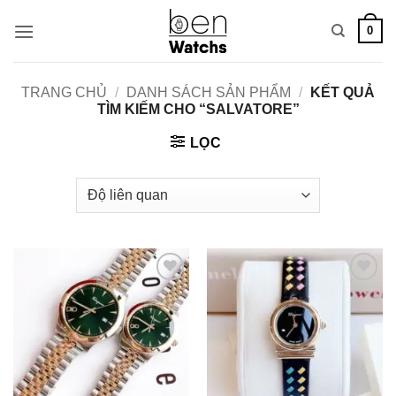
Bỏ
0
qua
nội
dung
TRANG CHỦ
/
DANH SÁCH SẢN PHẨM
/
KẾT QUẢ
TÌM KIẾM CHO “SALVATORE”
LỌC
Add to
Add to
Wishlist
Wishlist