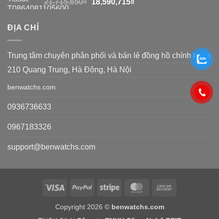
Giá
Giá
21,715,650
₫
18,590,715
₫
gốc
hiện
là:
tại
ĐỊA CHỈ
21,715,650₫.
là:
18,590,715₫.
Trung tâm chuyên phân phối và bán lẻ đồng hồ chính hãng
210 Quang Trung, Hà Đông, Hà Nội
benwatchs.com
0936736633
0967183326
support@benwatchs.com
Visa
PayPal
Stripe
MasterCard
Cash
On
Copyright 2026 ©
benwatchs.com
Delivery