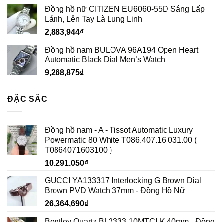
Đồng hồ nữ CITIZEN EU6060-55D Sáng Lấp
Lánh, Lên Tay Là Lung Linh
2,883,944
₫
Đồng hồ nam BULOVA 96A194 Open Heart
Automatic Black Dial Men’s Watch
9,268,875
₫
ĐẶC SẮC
Đồng hồ nam - A - Tissot Automatic Luxury
Powermatic 80 White T086.407.16.031.00 (
T0864071603100 )
10,291,050
₫
GUCCI YA133317 Interlocking G Brown Dial
Brown PVD Watch 37mm - Đồng Hồ Nữ
26,364,690
₫
Bentley Quartz BL2333-10MTCI-K 40mm - Đồng