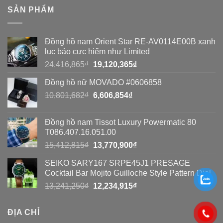
phát
phát
So
SẢN PHẨM
hiện
hiện
sánh
đồng
đồng
toàn
Đồng hồ nam Orient Star RE-AV0114E00B xanh
hồ
hồ
diện
lục bảo cực hiếm như Limited
Seiko
Seiko
Giá
Giá
24,416,865
₫
19,120,365
₫
giả?
gốc
hiện
giả
Đồng hồ nữ MOVADO #0606858
là:
tại
bằng
Giá
Giá
10,801,682
₫
24,416,865₫.
6,606,854
₫
là:
gốc
hiện
8
19,120,365₫.
là:
tại
cách
Đồng hồ nam Tissot Luxury Powermatic 80
10,801,682₫.
là:
T086.407.16.051.00
đơn
6,606,854₫.
Giá
Giá
15,412,815
₫
13,770,900
₫
giản
gốc
hiện
SEIKO SARY167 SRPE45J1 PRESAGE
là:
tại
Cocktail Bar Mojito Guilloche Style Pattern Dial
15,412,815₫.
là:
Giá
Giá
13,241,250
₫
12,234,915
₫
13,770,900₫.
gốc
hiện
là:
tại
ĐỊA CHỈ
13,241,250₫.
là: