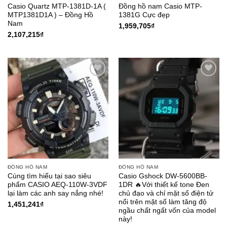
Casio Quartz MTP-1381D-1A (
Đồng hồ nam Casio MTP-
MTP1381D1A ) – Đồng Hồ
1381G Cực đẹp
Nam
1,959,705
₫
2,107,215
₫
Add to
Add to
Wishlist
Wishlist
ĐỒNG HỒ NAM
ĐỒNG HỒ NAM
Cùng tìm hiểu tại sao siêu
Casio Gshock DW-5600BB-
phẩm CASIO AEQ-110W-3VDF
1DR 🔥Với thiết kế tone Đen
lại làm các anh say nắng nhé!
chủ đạo và chỉ mặt số điện tử
nổi trên mặt số làm tăng độ
1,451,241
₫
ngầu chất ngất vốn của model
này!