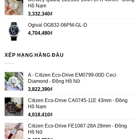
Hồ Nam
3,332,340
₫
Ogival OG832-06PM-GL-D
4,704,480
₫
XẾP HẠNG HÀNG ĐẦU
A - Citizen Eco-Drive EM0799-00D Ceci
Diamond - Đồng Hồ Nữ
3,822,390
₫
Citizen Eco-Drive CA0745-11E 43mm - Đồng
Hồ Nam
4,018,410
₫
Citizen Eco-Drive FE1087-28A 28mm - Đồng
Hồ Nữ