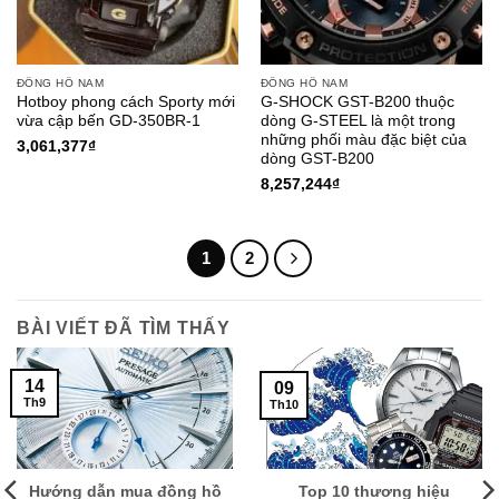
ĐỒNG HỒ NAM
ĐỒNG HỒ NAM
Hotboy phong cách Sporty mới
G-SHOCK GST-B200 thuộc
vừa cập bến GD-350BR-1
dòng G-STEEL là một trong
những phối màu đặc biệt của
3,061,377
₫
dòng GST-B200
8,257,244
₫
1
2
BÀI VIẾT ĐÃ TÌM THẤY
14
09
Th9
Th10
Hướng dẫn mua đồng hồ
Top 10 thương hiệu