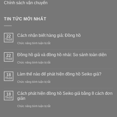
Chính sách vận chuyển
TIN TỨC MỚI NHẤT
Cách nhận biết hàng giả: Đồng hồ
22
Th10
ở
Chức năng bình luận bị tắt
Cách
Đồng hồ giả và đồng hồ nhái: So sánh toàn diện
22
nhận
Th10
ở
Chức năng bình luận bị tắt
biết
Đồng
hàng
Làm thế nào để phát hiện đồng hồ Seiko giả?
18
hồ
Th10
giả:
ở
Chức năng bình luận bị tắt
giả
Đồng
Làm
và
Cách phát hiện đồng hồ Seiko giả bằng 8 cách đơn
18
hồ
thế
Th10
giản
đồng
nào
ở
Chức năng bình luận bị tắt
hồ
để
Cách
nhái: