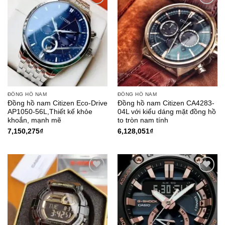
Add to
Add to
Wishlist
Wishlist
ĐỒNG HỒ NAM
ĐỒNG HỒ NAM
Đồng hồ nam Citizen Eco-Drive
Đồng hồ nam Citizen CA4283-
AP1050-56L,Thiết kế khỏe
04L với kiểu dáng mặt đồng hồ
khoắn, mạnh mẽ
to tròn nam tính
7,150,275
₫
6,128,051
₫
Add to
Add to
Wishlist
Wishlist