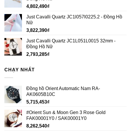
4,802,490
₫
Just Cavalli Quartz JC1l057l0225.2 - Đồng Hồ
Nữ
3,822,390
₫
Just Cavalli Quartz JC1L051L0015 32mm -
Đồng Hồ Nữ
2,793,285
₫
CHẠY NHẤT
Đồng hồ Orient Automatic Nam RA-
AK0605B10C
5,715,453
₫
#Orient Sun & Moon Gen 3 Rose Gold
FAK00001Y0 / SAK00001Y0
8,262,540
₫