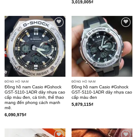
3,019,005
₫
Add to
Add to
Wishlist
Wishlist
ĐỒNG HỒ NAM
ĐỒNG HỒ NAM
Đồng hồ nam Casio #Gshock
Đồng hồ nam Casio #Gshock
GST-S110-1ADR dây nhựa cao
GST-S110-1ADR dây nhựa cao
cấp màu đen, cá tính, thể thao
cấp màu đen
mang đến phong cách mạnh
5,879,115
₫
mẽ.
6,090,975
₫