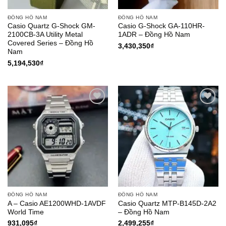
ĐỒNG HỒ NAM
ĐỒNG HỒ NAM
Casio Quartz G-Shock GM-
Casio G-Shock GA-110HR-
2100CB-3A Utility Metal
1ADR – Đồng Hồ Nam
Covered Series – Đồng Hồ
3,430,350
₫
Nam
5,194,530
₫
Add to
Add to
Wishlist
Wishlist
ĐỒNG HỒ NAM
ĐỒNG HỒ NAM
A – Casio AE1200WHD-1AVDF
Casio Quartz MTP-B145D-2A2
World Time
– Đồng Hồ Nam
931,095
₫
2,499,255
₫