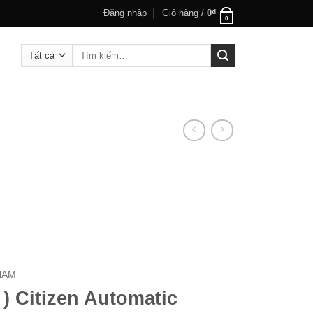
Đăng nhập
Giỏ hàng /
0
₫
0
Tìm
kiếm:
NAM
 ) Citizen Automatic