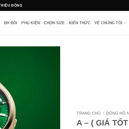
 TRIỆU ĐỒNG
ĐH ĐÔI
PHỤ KIỆN
CHỌN SIZE
KIẾN THỨC
VỀ CHÚNG TÔI
TRANG CHỦ
/
ĐỒNG HỒ 
A – ( GIÁ TỐT