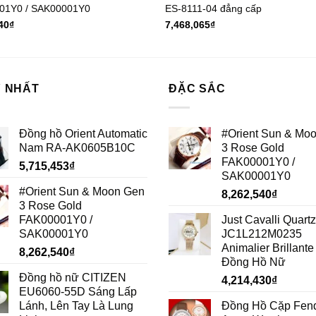
01Y0 / SAK00001Y0
ES-8111-04 đẳng cấp
40
₫
7,468,065
₫
 NHẤT
ĐẶC SẮC
Đồng hồ Orient Automatic
#Orient Sun & Mo
Nam RA-AK0605B10C
3 Rose Gold
FAK00001Y0 /
5,715,453
₫
SAK00001Y0
#Orient Sun & Moon Gen
8,262,540
₫
3 Rose Gold
FAK00001Y0 /
Just Cavalli Quartz
SAK00001Y0
JC1L212M0235
Animalier Brillante 
8,262,540
₫
Đồng Hồ Nữ
Đồng hồ nữ CITIZEN
4,214,430
₫
EU6060-55D Sáng Lấp
Lánh, Lên Tay Là Lung
Đồng Hồ Cặp Fen