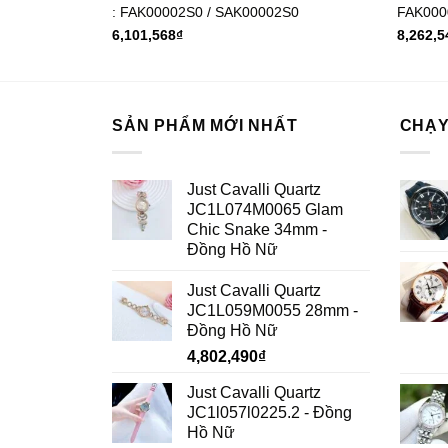
 hãng
: FAK00002S0 / SAK00002S0
FAK000
6,101,568
₫
8,262,5
SẢN PHẨM MỚI NHẤT
CHẠY
Just Cavalli Quartz
JC1L074M0065 Glam
Chic Snake 34mm -
Đồng Hồ Nữ
Just Cavalli Quartz
JC1L059M0055 28mm -
Đồng Hồ Nữ
4,802,490
₫
Just Cavalli Quartz
JC1l057l0225.2 - Đồng
Hồ Nữ