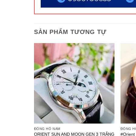
SẢN PHẨM TƯƠNG TỰ
ĐỒNG HỒ NAM
ĐỒNG H
RA-
ORIENT SUN AND MOON GEN 3 TRẮNG
#Orient