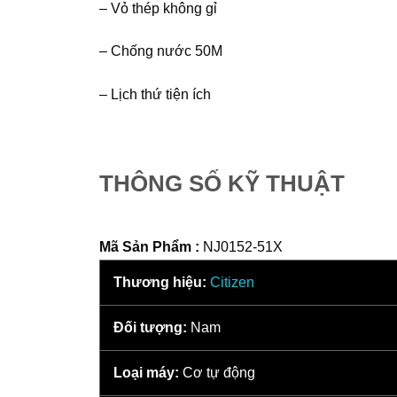
– Vỏ thép không gỉ
– Chống nước 50M
– Lịch thứ tiện ích
THÔNG SỐ KỸ THUẬT
Mã Sản Phẩm :
NJ0152-51X
Thương hiệu:
Citizen
Đối tượng:
Nam
Loại máy:
Cơ tự động