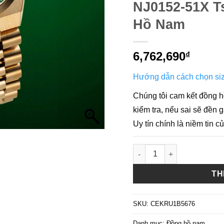
NJ0152-51X 
Hồ Nam
6,762,690
₫
Hướng dẫn cách chọn siz
Chúng tôi cam kết đồng h
kiểm tra, nếu sai sẽ đền g
Uy tín chính là niềm tin c
A - ( GIÁ TỐT ) Citizen 
TH
SKU:
CEKRU1B5676
Danh mục:
Đồng hồ nam