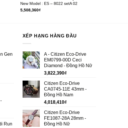
New Model : ES – 8022 setA 02
5,508,360
₫
XẾP HẠNG HÀNG ĐẦU
on Gen
A - Citizen Eco-Drive
EM0799-00D Ceci
Diamond - Đồng Hồ Nữ
3,822,390
₫
Citizen Eco-Drive
CA0745-11E 43mm -
Đồng Hồ Nam
-
4,018,410
₫
Citizen Eco-Drive
FE1087-28A 28mm -
di Run
Đồng Hồ Nữ