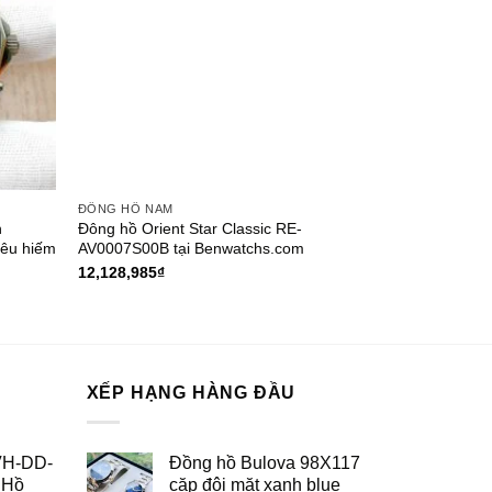
ĐỒNG HỒ NAM
h
Đông hồ Orient Star Classic RE-
iêu hiếm
AV0007S00B tại Benwatchs.com
12,128,985
₫
XẾP HẠNG HÀNG ĐẦU
VH-DD-
Đồng hồ Bulova 98X117
 Hồ
cặp đôi mặt xanh blue