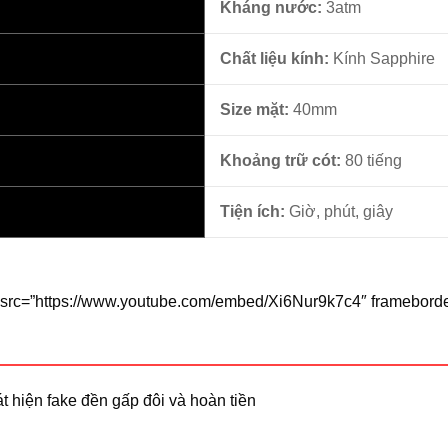
Kháng nước:
3atm
Chất liệu kính:
Kính Sapphire
Size mặt:
40mm
Khoảng trữ cót:
80 tiếng
Tiện ích:
Giờ, phút, giây
 nosrc=”https://www.youtube.com/embed/Xi6Nur9k7c4″ framebord
t hiện fake đền gấp đôi và hoàn tiền