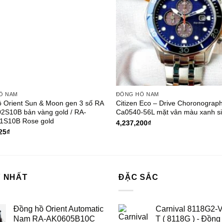
Ồ NAM
ĐỒNG HỒ NAM
 Orient Sun & Moon gen 3 số RA
Citizen Eco – Drive Choronograp
2S10B bản vàng gold / RA-
Ca0540-56L mặt vân màu xanh s
1S10B Rose gold
4,237,200
₫
25
₫
 NHẤT
ĐẶC SẮC
Đồng hồ Orient Automatic
Carnival 8118G2-
Nam RA-AK0605B10C
T ( 8118G ) - Đồng