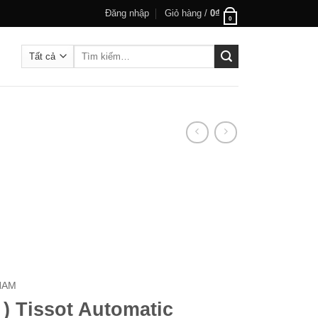
Đăng nhập
Giỏ hàng /
0
₫
0
Tìm
kiếm:
NAM
 ) Tissot Automatic