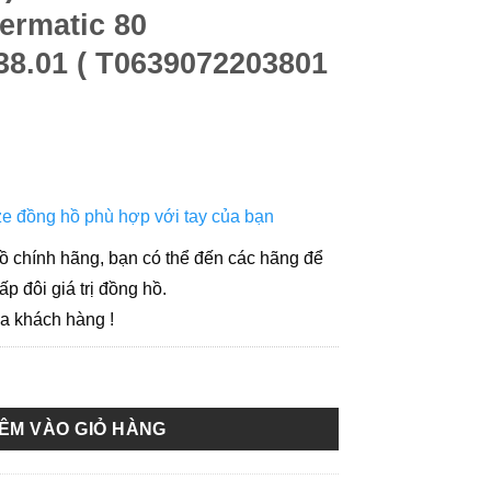
ermatic 80
38.01 ( T0639072203801
e đồng hồ phù hợp với tay của bạn
ồ chính hãng, bạn có thể đến các hãng để
ấp đôi giá trị đồng hồ.
ủa khách hàng !
omatic Tradition Powermatic 80 T063.907.22.038.01 ( T06390722038
ÊM VÀO GIỎ HÀNG