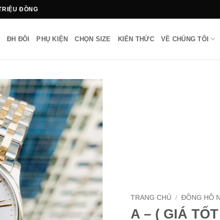
 TRIỆU ĐỒNG
ĐH ĐÔI
PHỤ KIỆN
CHỌN SIZE
KIẾN THỨC
VỀ CHÚNG TÔI
TRANG CHỦ
/
ĐỒNG HỒ 
A – ( GIÁ TỐT