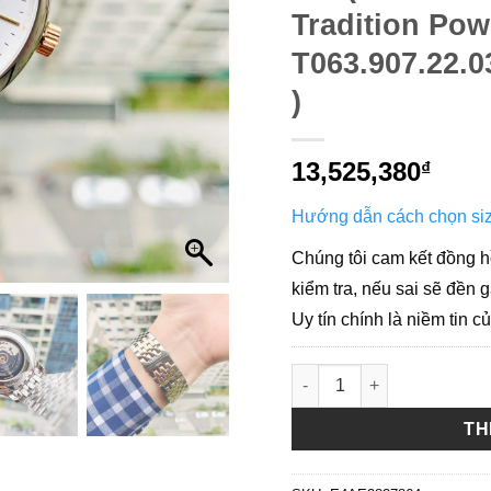
Tradition Pow
T063.907.22.0
)
13,525,380
₫
Hướng dẫn cách chọn siz
Chúng tôi cam kết đồng h
kiểm tra, nếu sai sẽ đền g
Uy tín chính là niềm tin c
A - ( GIÁ TỐT ) Tissot Aut
TH