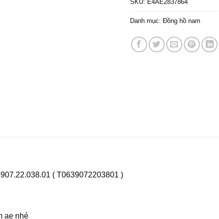
SKU:
E4AE2837864
Danh mục:
Đồng hồ nam
.907.22.038.01 ( T0639072203801 )
m ae nhé