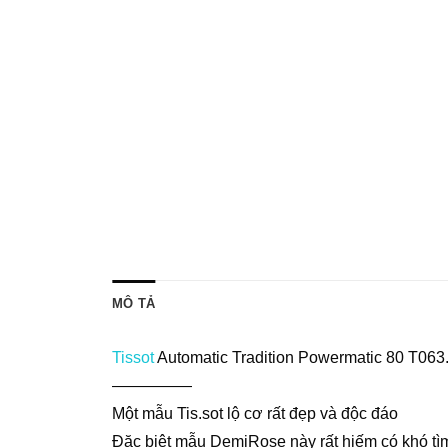
MÔ TẢ
Tissot
Automatic Tradition Powermatic 80 T063
—————
Một mẫu Tis.sot lộ cơ rất đẹp và độc đáo
Đặc biệt mẫu DemiRose này rất hiếm có khó tì