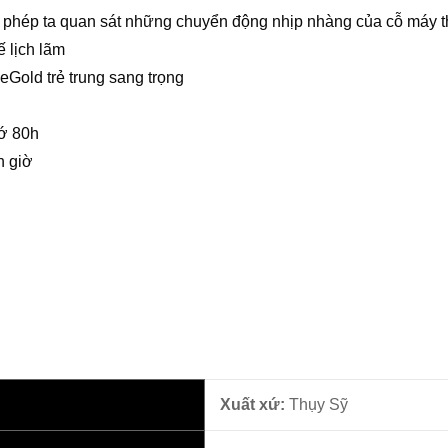
o phép ta quan sát những chuyển động nhịp nhàng của cỗ máy t
ế lịch lãm
eGold trẻ trung sang trọng
tớ 80h
h giờ
Xuất xứ:
Thụy Sỹ