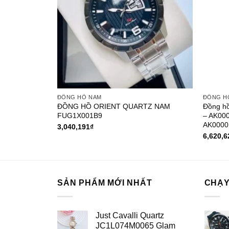
ĐỒNG HỒ NAM
ĐỒNG H
RA-
ĐỒNG HỒ ORIENT QUARTZ NAM
Đồng hồ
 hãng
FUG1X001B9
– AK000
AK0000
3,040,191
₫
6,620,6
SẢN PHẨM MỚI NHẤT
CHẠY
Just Cavalli Quartz
JC1L074M0065 Glam