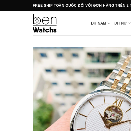
Bỏ
FREE SHIP TOÀN QUỐC ĐỐI VỚI ĐƠN HÀNG TRÊN 2
qua
nội
ĐH NAM
ĐH NỮ
dung