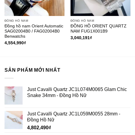
ĐỒNG HỒ NAM
ĐỒNG HỒ NAM
Đồng hồ nam Orient Automatic
ĐỒNG HỒ ORIENT QUARTZ
SAG02004B0 / FAG02004B0
NAM FUG1X001B9
Benwatchs
3,040,191
₫
4,554,990
₫
SẢN PHẨM MỚI NHẤT
Just Cavalli Quartz JC1L074M0065 Glam Chic
Snake 34mm - Đồng Hồ Nữ
Just Cavalli Quartz JC1L059M0055 28mm -
Đồng Hồ Nữ
4,802,490
₫