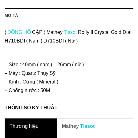
MÔ TẢ
(
ĐỒNG HỒ
CẶP ) Mathey
Tissot
Rolly II Crystal Gold Dial
H710BDI ( Nam ) D710BDI ( Nữ )
– Size : 40mm ( nam ) – 26mm ( nữ )
– Máy : Quartz Thụy Sỹ
– Kính : Cứng ( Mineral )
– Chống nước : 50M
THÔNG SỐ KỸ THUẬT
Thương hiệu
Mathey
Tissot