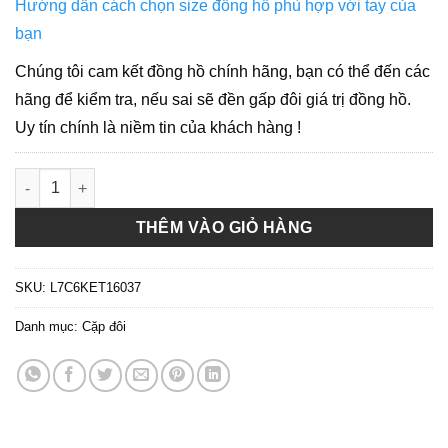
Hướng dẫn cách chọn size đồng hồ phù hợp với tay của
bạn
Chúng tôi cam kết đồng hồ chính hãng, bạn có thể đến các
hãng để kiểm tra, nếu sai sẽ đền gấp đôi giá trị đồng hồ.
Uy tín chính là niềm tin của khách hàng !
( ĐỒNG HỒ CẶP ) Mathey Tissot Rolly II Crystal Gold Dial H710
THÊM VÀO GIỎ HÀNG
SKU:
L7C6KET16037
Danh mục:
Cặp đôi