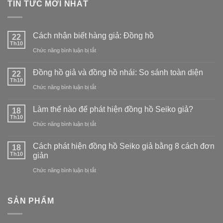
TIN TỨC MỚI NHẤT
Cách nhận biết hàng giả: Đồng hồ
22
Th10
ở
Chức năng bình luận bị tắt
Cách
Đồng hồ giả và đồng hồ nhái: So sánh toàn diện
22
nhận
Th10
ở
Chức năng bình luận bị tắt
biết
Đồng
hàng
Làm thế nào để phát hiện đồng hồ Seiko giả?
18
hồ
Th10
giả:
ở
Chức năng bình luận bị tắt
giả
Đồng
Làm
và
Cách phát hiện đồng hồ Seiko giả bằng 8 cách đơn
18
hồ
thế
Th10
giản
đồng
nào
ở
Chức năng bình luận bị tắt
hồ
để
Cách
nhái:
phát
phát
So
SẢN PHẨM
hiện
hiện
sánh
đồng