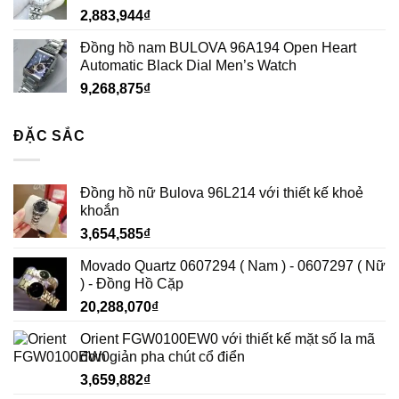
2,883,944
₫
Đồng hồ nam BULOVA 96A194 Open Heart
Automatic Black Dial Men’s Watch
9,268,875
₫
ĐẶC SẮC
Đồng hồ nữ Bulova 96L214 với thiết kế khoẻ
khoắn
3,654,585
₫
Movado Quartz 0607294 ( Nam ) - 0607297 ( Nữ
) - Đồng Hồ Cặp
20,288,070
₫
Orient FGW0100EW0 với thiết kế mặt số la mã
đơn giản pha chút cổ điển
3,659,882
₫