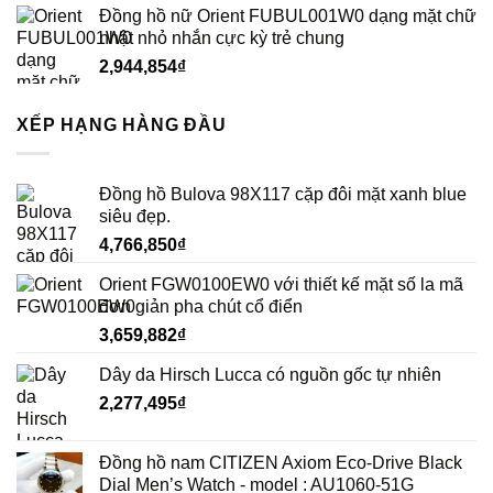
Đồng hồ nữ Orient FUBUL001W0 dạng mặt chữ
nhật nhỏ nhắn cực kỳ trẻ chung
2,944,854
₫
XẾP HẠNG HÀNG ĐẦU
Đồng hồ Bulova 98X117 cặp đôi mặt xanh blue
siêu đẹp.
4,766,850
₫
Orient FGW0100EW0 với thiết kế mặt số la mã
đơn giản pha chút cổ điển
3,659,882
₫
Dây da Hirsch Lucca có nguồn gốc tự nhiên
2,277,495
₫
Đồng hồ nam CITIZEN Axiom Eco-Drive Black
Dial Men’s Watch - model : AU1060-51G