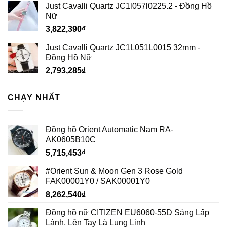
Just Cavalli Quartz JC1l057l0225.2 - Đồng Hồ
Nữ
3,822,390
₫
Just Cavalli Quartz JC1L051L0015 32mm -
Đồng Hồ Nữ
2,793,285
₫
CHẠY NHẤT
Đồng hồ Orient Automatic Nam RA-
AK0605B10C
5,715,453
₫
#Orient Sun & Moon Gen 3 Rose Gold
FAK00001Y0 / SAK00001Y0
8,262,540
₫
Đồng hồ nữ CITIZEN EU6060-55D Sáng Lấp
Lánh, Lên Tay Là Lung Linh