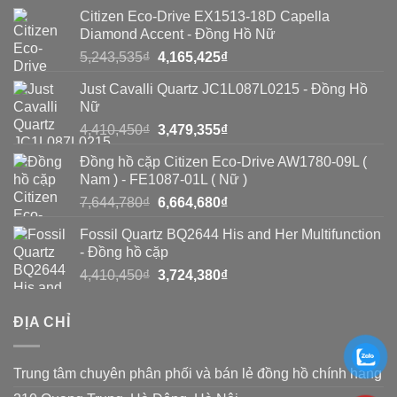
đồng
toàn
Citizen Eco-Drive EX1513-18D Capella
hồ
hồ
diện
Diamond Accent - Đồng Hồ Nữ
Seiko
Seiko
Giá
Giá
5,243,535
₫
4,165,425
₫
giả?
gốc
hiện
giả
Just Cavalli Quartz JC1L087L0215 - Đồng Hồ
là:
tại
bằng
Nữ
5,243,535₫.
là:
Giá
Giá
4,410,450
₫
3,479,355
₫
8
4,165,425₫.
gốc
hiện
cách
Đồng hồ cặp Citizen Eco-Drive AW1780-09L (
là:
tại
Nam ) - FE1087-01L ( Nữ )
đơn
4,410,450₫.
là:
Giá
Giá
7,644,780
₫
6,664,680
₫
3,479,355₫.
giản
gốc
hiện
Fossil Quartz BQ2644 His and Her Multifunction
là:
tại
- Đồng hồ cặp
7,644,780₫.
là:
Giá
Giá
4,410,450
₫
3,724,380
₫
6,664,680₫.
gốc
hiện
là:
tại
ĐỊA CHỈ
4,410,450₫.
là:
3,724,380₫.
Trung tâm chuyên phân phối và bán lẻ đồng hồ chính hãng