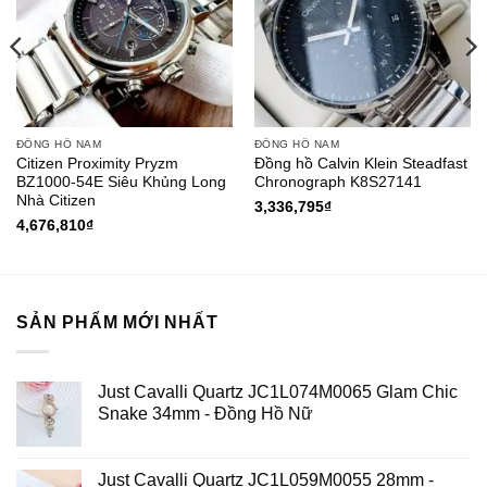
ĐỒNG HỒ NAM
ĐỒNG HỒ NAM
Citizen Proximity Pryzm
Đồng hồ Calvin Klein Steadfast
BZ1000-54E Siêu Khủng Long
Chronograph K8S27141
Nhà Citizen
3,336,795
₫
4,676,810
₫
SẢN PHẨM MỚI NHẤT
Just Cavalli Quartz JC1L074M0065 Glam Chic
Snake 34mm - Đồng Hồ Nữ
Just Cavalli Quartz JC1L059M0055 28mm -