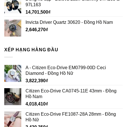
97L163
14,701,500
₫
Invicta Driver Quartz 30620 - Đồng Hồ Nam
2,646,270
₫
XẾP HẠNG HÀNG ĐẦU
A - Citizen Eco-Drive EM0799-00D Ceci
Diamond - Đồng Hồ Nữ
3,822,390
₫
Citizen Eco-Drive CA0745-11E 43mm - Đồng
Hồ Nam
4,018,410
₫
Citizen Eco-Drive FE1087-28A 28mm - Đồng
Hồ Nữ