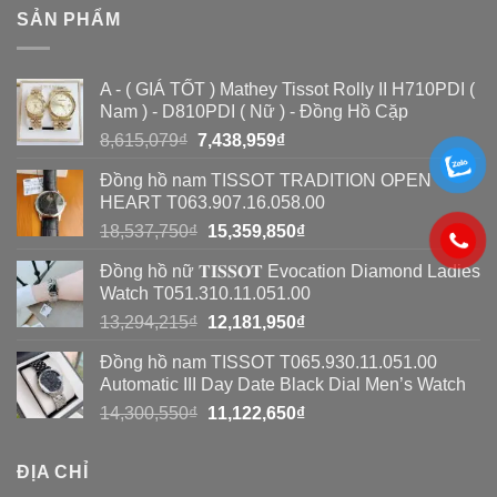
phát
phát
So
SẢN PHẨM
hiện
hiện
sánh
đồng
đồng
toàn
A - ( GIÁ TỐT ) Mathey Tissot Rolly II H710PDI (
hồ
hồ
diện
Nam ) - D810PDI ( Nữ ) - Đồng Hồ Cặp
Seiko
Seiko
Giá
Giá
8,615,079
₫
7,438,959
₫
giả?
gốc
hiện
giả
Đồng hồ nam TISSOT TRADITION OPEN
là:
tại
bằng
HEART T063.907.16.058.00
8,615,079₫.
là:
Giá
Giá
18,537,750
₫
15,359,850
₫
8
7,438,959₫.
gốc
hiện
cách
Đồng hồ nữ 𝐓𝐈𝐒𝐒𝐎𝐓 Evocation Diamond Ladies
là:
tại
Watch T051.310.11.051.00
đơn
18,537,750₫.
là:
Giá
Giá
13,294,215
₫
12,181,950
₫
15,359,850₫.
giản
gốc
hiện
Đồng hồ nam TISSOT T065.930.11.051.00
là:
tại
Automatic III Day Date Black Dial Men’s Watch
13,294,215₫.
là:
Giá
Giá
14,300,550
₫
11,122,650
₫
12,181,950₫.
gốc
hiện
là:
tại
ĐỊA CHỈ
14,300,550₫.
là: