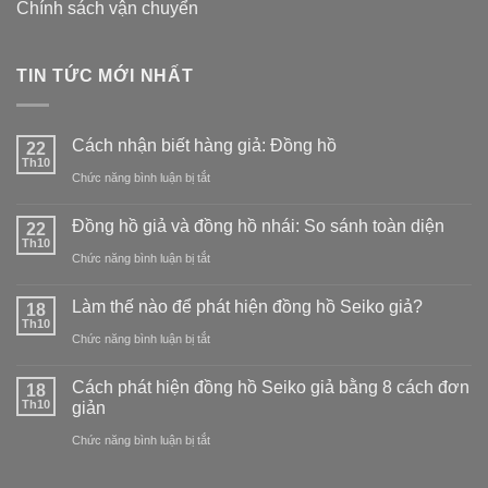
Chính sách vận chuyển
TIN TỨC MỚI NHẤT
Cách nhận biết hàng giả: Đồng hồ
22
Th10
ở
Chức năng bình luận bị tắt
Cách
Đồng hồ giả và đồng hồ nhái: So sánh toàn diện
22
nhận
Th10
ở
Chức năng bình luận bị tắt
biết
Đồng
hàng
Làm thế nào để phát hiện đồng hồ Seiko giả?
18
hồ
Th10
giả:
ở
Chức năng bình luận bị tắt
giả
Đồng
Làm
và
Cách phát hiện đồng hồ Seiko giả bằng 8 cách đơn
18
hồ
thế
Th10
giản
đồng
nào
ở
Chức năng bình luận bị tắt
hồ
để
Cách
nhái: