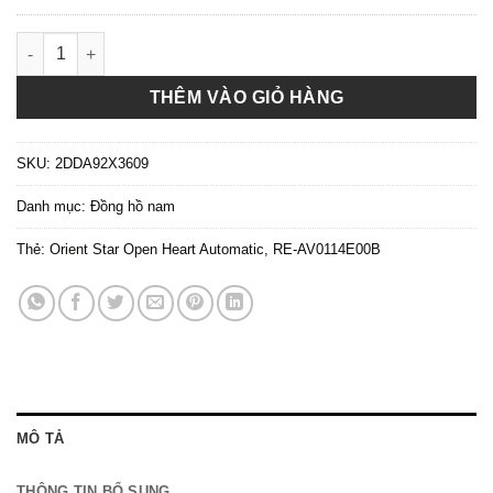
Đồng hồ nam Orient Star RE-AV0114E00B xanh lục bảo cực hiế
THÊM VÀO GIỎ HÀNG
SKU:
2DDA92X3609
Danh mục:
Đồng hồ nam
Thẻ:
Orient Star Open Heart Automatic
,
RE-AV0114E00B
MÔ TẢ
THÔNG TIN BỔ SUNG