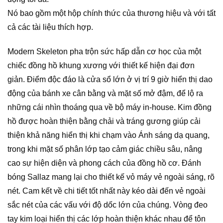
Nó bao gồm một hộp chính thức của thương hiệu và với tất
cả các tài liệu thích hợp.
Modern Skeleton pha trộn sức hấp dẫn cơ học của một
chiếc đồng hồ khung xương với thiết kế hiện đại đơn
giản.
Điểm độc đáo là cửa sổ lớn ở vị trí 9 giờ hiển thị dao
động của bánh xe cân bằng và mặt số mở đậm, để lộ ra
những cái nhìn thoáng qua về bộ máy in-house.
Kim đồng
hồ được hoàn thiện bằng chải và tráng gương giúp cải
thiện khả năng hiển thị khi chạm vào Ánh sáng dạ quang,
trong khi mặt số phân lớp tạo cảm giác chiều sâu, nâng
cao sự hiện diện và phong cách của đồng hồ cơ.
Đánh
bóng Sallaz mang lại cho thiết kế vỏ máy vẻ ngoài sáng, rõ
nét.
Cam kết về chi tiết tốt nhất này kéo dài đến vẻ ngoài
sắc nét của các vấu với độ dốc lớn của chúng.
Vòng đeo
tay kim loại hiển thị các lớp hoàn thiện khác nhau để tôn