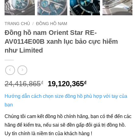
TRANG CHỦ
/
ĐỒNG HỒ NAM
Đồng hồ nam Orient Star RE-
AV0114E00B xanh lục bảo cực hiếm
như Limited
Giá
Giá
24,416,865
19,120,365
₫
₫
gốc
hiện
Hướng dẫn cách chọn size đồng hồ phù hợp với tay của
là:
tại
24,416,865₫.
là:
bạn
19,120,365₫.
Chúng tôi cam kết đồng hồ chính hãng, bạn có thể đến các
hãng để kiểm tra, nếu sai sẽ đền gấp đôi giá trị đồng hồ.
Uy tín chính là niềm tin của khách hàng !