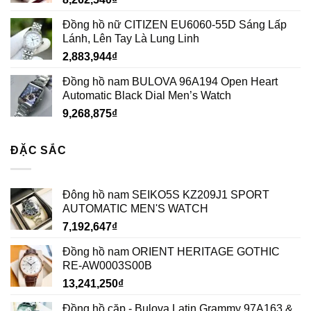
Đồng hồ nữ CITIZEN EU6060-55D Sáng Lấp
Lánh, Lên Tay Là Lung Linh
2,883,944
₫
Đồng hồ nam BULOVA 96A194 Open Heart
Automatic Black Dial Men’s Watch
9,268,875
₫
ĐẶC SẮC
Đông hồ nam SEIKO5S KZ209J1 SPORT
AUTOMATIC MEN'S WATCH
7,192,647
₫
Đồng hồ nam ORIENT HERITAGE GOTHIC
RE-AW0003S00B
13,241,250
₫
Đồng hồ cặp - Bulova Latin Grammy 97A163 &