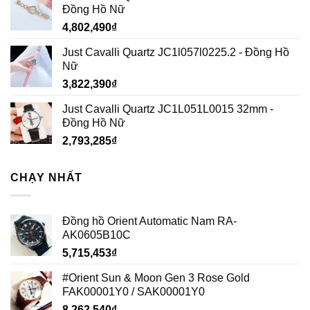
Đồng Hồ Nữ
4,802,490
₫
Just Cavalli Quartz JC1l057l0225.2 - Đồng Hồ
Nữ
3,822,390
₫
Just Cavalli Quartz JC1L051L0015 32mm -
Đồng Hồ Nữ
2,793,285
₫
CHẠY NHẤT
Đồng hồ Orient Automatic Nam RA-
AK0605B10C
5,715,453
₫
#Orient Sun & Moon Gen 3 Rose Gold
FAK00001Y0 / SAK00001Y0
8,262,540
₫