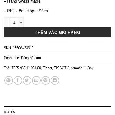
– Hàng Swiss made
– Phụ kiện : Hộp – Sách
Đồng hồ nam TISSOT T065.930.11.051.00 Automatic III Day Date
THÊM VÀO GIỎ HÀNG
SKU:
136O6473310
Danh mục:
Đồng hồ nam
Thẻ:
T065.930.11.051.00
,
Tissot
,
TISSOT Automatic III Day
MÔ TẢ