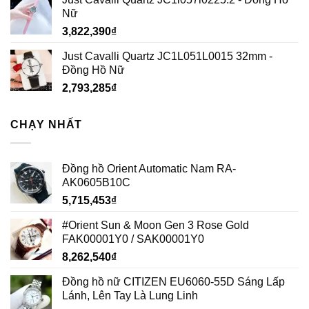
Nữ
3,822,390
₫
Just Cavalli Quartz JC1L051L0015 32mm -
Đồng Hồ Nữ
2,793,285
₫
CHẠY NHẤT
Đồng hồ Orient Automatic Nam RA-
AK0605B10C
5,715,453
₫
#Orient Sun & Moon Gen 3 Rose Gold
FAK00001Y0 / SAK00001Y0
8,262,540
₫
Đồng hồ nữ CITIZEN EU6060-55D Sáng Lấp
Lánh, Lên Tay Là Lung Linh