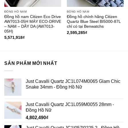
ĐỒNG HỒ NAM
ĐỒNG HỒ NAM
Đồng hồ nam Citizen Eco Drive
Đồng hồ chính hãng Citizen
AW7013-05H MÁY ECO-DRIVE
Quartz Blue Steel BI5000-87L
– NAM – DÂY DA (AW7013-
chỉ có tại Benwatchs
05H)
2,595,285
₫
5,571,918
₫
SẢN PHẨM MỚI NHẤT
Just Cavalli Quartz JC1L074M0065 Glam Chic
Snake 34mm - Đồng Hồ Nữ
Just Cavalli Quartz JC1L059M0055 28mm -
Đồng Hồ Nữ
4,802,490
₫
Just Cavalli Quartz JC1l057l0225.2 - Đồng Hồ