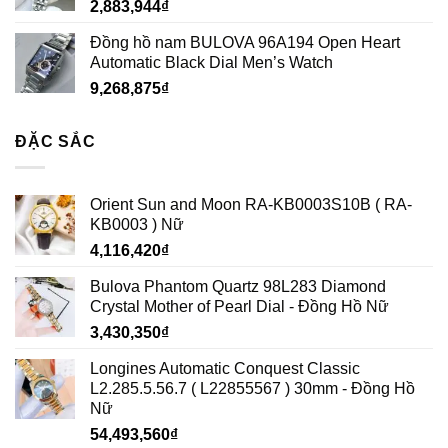
2,883,944
₫
Đồng hồ nam BULOVA 96A194 Open Heart
Automatic Black Dial Men’s Watch
9,268,875
₫
ĐẶC SẮC
Orient Sun and Moon RA-KB0003S10B ( RA-
KB0003 ) Nữ
4,116,420
₫
Bulova Phantom Quartz 98L283 Diamond
Crystal Mother of Pearl Dial - Đồng Hồ Nữ
3,430,350
₫
Longines Automatic Conquest Classic
L2.285.5.56.7 ( L22855567 ) 30mm - Đồng Hồ
Nữ
54,493,560
₫