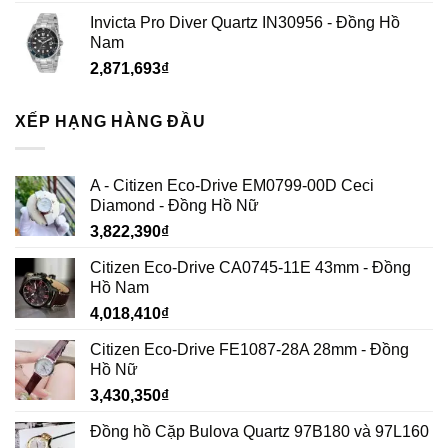
Invicta Pro Diver Quartz IN30956 - Đồng Hồ
Nam
2,871,693
₫
XẾP HẠNG HÀNG ĐẦU
A - Citizen Eco-Drive EM0799-00D Ceci
Diamond - Đồng Hồ Nữ
3,822,390
₫
Citizen Eco-Drive CA0745-11E 43mm - Đồng
Hồ Nam
4,018,410
₫
Citizen Eco-Drive FE1087-28A 28mm - Đồng
Hồ Nữ
3,430,350
₫
Đồng hồ Cặp Bulova Quartz 97B180 và 97L160