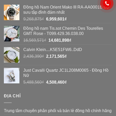
đồng
đồng
toàn
Đồng hồ Nam Orient Mako III RA-AA0001B Bộ
hồ
hồ
diện
sưu tập đình đám nhất
Seiko
Seiko
Giá
Giá
9,268,875
₫
6,959,601
₫
giả?
gốc
hiện
giả
Đồng hồ nam Tis.sot Chemin Des Tourelles
là:
tại
bằng
GMT Rose - T099.429.36.038.00
9,268,875₫.
là:
Giá
Giá
16,569,571
₫
14,681,898
₫
8
6,959,601₫.
gốc
hiện
cách
Calvin Klein....K5E51FW6..DdD
là:
tại
đơn
Giá
Giá
2,436,390
₫
2,171,565
16,569,571₫.
₫
là:
gốc
hiện
14,681,898₫.
giản
là:
tại
Just Cavalli Quartz JC1L208M0065 - Đồng Hồ
2,436,390₫.
là:
Nữ
2,171,565₫.
Giá
Giá
5,488,560
₫
4,508,460
₫
gốc
hiện
là:
tại
ĐỊA CHỈ
5,488,560₫.
là:
4,508,460₫.
Trung tâm chuyên phân phối và bán lẻ đồng hồ chính hãng