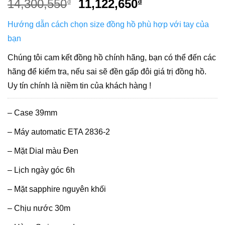
Giá
Giá
14,300,550
11,122,650
₫
₫
gốc
hiện
Hướng dẫn cách chọn size đồng hồ phù hợp với tay của
là:
tại
14,300,550₫.
là:
bạn
11,122,650₫.
Chúng tôi cam kết đồng hồ chính hãng, bạn có thể đến các
hãng để kiểm tra, nếu sai sẽ đền gấp đôi giá trị đồng hồ.
Uy tín chính là niềm tin của khách hàng !
– Case 39mm
– Máy automatic ETA 2836-2
– Mặt Dial màu Đen
– Lịch ngày góc 6h
– Mặt sapphire nguyên khối
– Chịu nước 30m