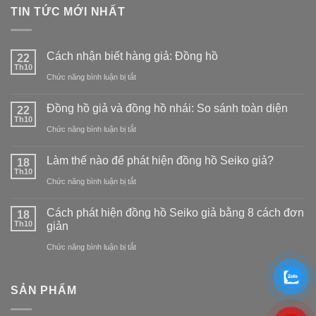
TIN TỨC MỚI NHẤT
Cách nhận biết hàng giả: Đồng hồ
22
Th10
ở
Chức năng bình luận bị tắt
Cách
Đồng hồ giả và đồng hồ nhái: So sánh toàn diện
22
nhận
Th10
ở
Chức năng bình luận bị tắt
biết
Đồng
hàng
Làm thế nào để phát hiện đồng hồ Seiko giả?
18
hồ
Th10
giả:
ở
Chức năng bình luận bị tắt
giả
Đồng
Làm
và
Cách phát hiện đồng hồ Seiko giả bằng 8 cách đơn
18
hồ
thế
Th10
giản
đồng
nào
ở
Chức năng bình luận bị tắt
hồ
để
Cách
nhái:
phát
phát
So
SẢN PHẨM
hiện
hiện
sánh