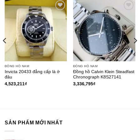
ĐỒNG HỒ NAM
ĐỒNG HỒ NAM
Invicta 20433 đẳng cấp là ở
Đồng hồ Calvin Klein Steadfast
đâu
Chronograph K8S27141
4,523,211
₫
3,336,795
₫
SẢN PHẨM MỚI NHẤT