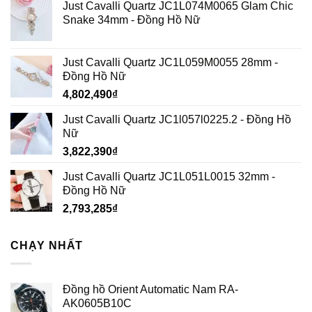
Just Cavalli Quartz JC1L074M0065 Glam Chic
Snake 34mm - Đồng Hồ Nữ
Just Cavalli Quartz JC1L059M0055 28mm -
Đồng Hồ Nữ
4,802,490
₫
Just Cavalli Quartz JC1l057l0225.2 - Đồng Hồ
Nữ
3,822,390
₫
Just Cavalli Quartz JC1L051L0015 32mm -
Đồng Hồ Nữ
2,793,285
₫
CHẠY NHẤT
Đồng hồ Orient Automatic Nam RA-
AK0605B10C