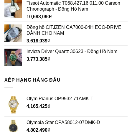
Tissot Automatic T068.427.16.011.00 Carson
Chronograph - Đồng Hồ Nam
10,683,090
₫
Đồng hồ CIT.IZEN CA7000-04H ECO-DRIVE
DÀNH CHO NAM
3,618,039
₫
Invicta Driver Quartz 30623 - Đồng Hồ Nam
3,773,385
₫
XẾP HẠNG HÀNG ĐẦU
Olym Pianus OP9932-71AMK-T
4,165,425
₫
Olympia Star OPA58012-07DMK-D
4,802,490
₫