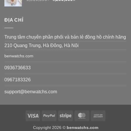
gốc
hiện
4,508,460₫.
là:
tại
6,816,596₫.
là:
ĐỊA CHỈ
4,299,699₫.
Trung tâm chuyên phân phối và bán lẻ đồng hồ chính hãng
210 Quang Trung, Hà Đông, Hà Nội
benwatchs.com
0936736633
0967183326
support@benwatchs.com
Visa
PayPal
Stripe
MasterCard
Cash
On
Copyright 2026 ©
benwatchs.com