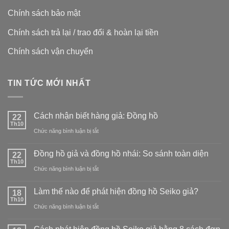
Chính sách bảo mật
Chính sách trả lại / trao đổi & hoàn lại tiền
Chính sách vận chuyển
TIN TỨC MỚI NHẤT
Cách nhận biết hàng giả: Đồng hồ
22
Th10
ở
Chức năng bình luận bị tắt
Cách
Đồng hồ giả và đồng hồ nhái: So sánh toàn diện
22
nhận
Th10
ở
Chức năng bình luận bị tắt
biết
Đồng
hàng
Làm thế nào để phát hiện đồng hồ Seiko giả?
18
hồ
Th10
giả:
ở
Chức năng bình luận bị tắt
giả
Đồng
Làm
và