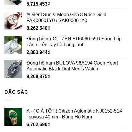
5,715,453
₫
#Orient Sun & Moon Gen 3 Rose Gold
FAK00001Y0 / SAK00001Y0
8,262,540
₫
Đồng hồ nữ CITIZEN EU6060-55D Sáng Lấp
Lánh, Lên Tay Là Lung Linh
2,883,944
₫
Đồng hồ nam BULOVA 96A194 Open Heart
Automatic Black Dial Men’s Watch
9,268,875
₫
ĐẶC SẮC
A - ( GIÁ TỐT ) Citizen Automatic NJ0152-51X
Tsuyosa 40mm - Đồng Hồ Nam
6,762,690
₫