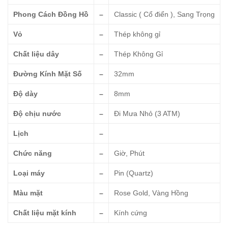
Phong Cách Đồng Hồ
–
Classic ( Cổ điển ), Sang Trọng
Vỏ
–
Thép không gỉ
Chất liệu dây
–
Thép Không Gỉ
Đường Kính Mặt Số
–
32mm
Độ dày
–
8mm
Độ chịu nước
–
Đi Mưa Nhỏ (3 ATM)
Lịch
–
Chức năng
–
Giờ, Phút
Loại máy
–
Pin (Quartz)
Màu mặt
–
Rose Gold, Vàng Hồng
Chất liệu mặt kính
–
Kính cứng