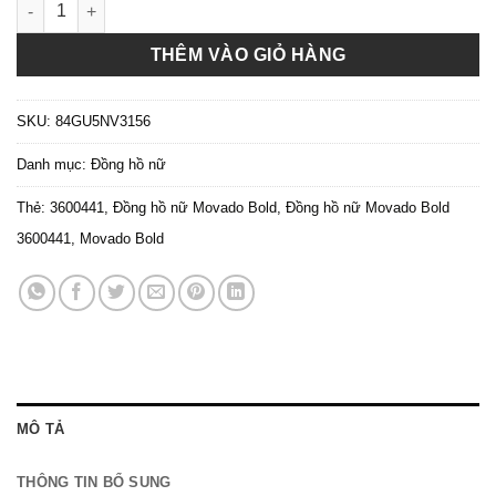
Đồng hồ nữ Movado Bold 3600441 sale sốc M O V A D O B O L
THÊM VÀO GIỎ HÀNG
SKU:
84GU5NV3156
Danh mục:
Đồng hồ nữ
Thẻ:
3600441
,
Đồng hồ nữ Movado Bold
,
Đồng hồ nữ Movado Bold
3600441
,
Movado Bold
MÔ TẢ
THÔNG TIN BỔ SUNG