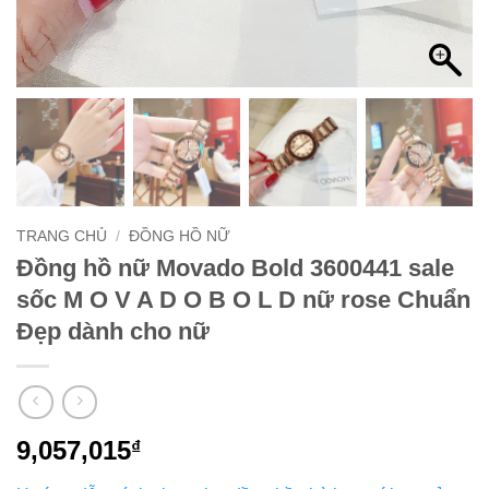
TRANG CHỦ
/
ĐỒNG HỒ NỮ
Đồng hồ nữ Movado Bold 3600441 sale
sốc M O V A D O B O L D nữ rose Chuẩn
Đẹp dành cho nữ
9,057,015
₫