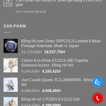
Cách phát hiện đồng hồ Seiko giả bằng 8 cách đơn
18
hồ
thế
Th10
giản
đồng
nào
ở
Chức năng bình luận bị tắt
hồ
để
Cách
nhái:
phát
phát
So
SẢN PHẨM
hiện
hiện
sánh
đồng
đồng
toàn
Đồng hồ nam Seiko SRPC01J1 Limited Edition
hồ
hồ
diện
Presage Automatic Made in Japan
Seiko
Seiko
Giá
Giá
21,715,650
₫
18,537,750
₫
giả?
gốc
hiện
giả
Citizen Eco-Drive EX1513-18D Capella
là:
tại
bằng
Diamond Accent - Đồng Hồ Nữ
21,715,650₫.
là:
Giá
Giá
5,243,535
₫
4,165,425
₫
8
18,537,750₫.
gốc
hiện
cách
Just Cavalli Quartz JC1L208M0065 - Đồng Hồ
là:
tại
Nữ
đơn
5,243,535₫.
là:
Giá
Giá
5,488,560
₫
4,508,460
₫
4,165,425₫.
giản
gốc
hiện
Đồng hồ nữ CITIZEN EX1512-53A
là:
tại
Giá
Giá
6,816,596
₫
5,488,560₫.
4,299,699
₫
là: