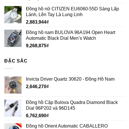
Đồng hồ nữ CITIZEN EU6060-55D Sáng Lấp
Lánh, Lên Tay Là Lung Linh
2,883,944
₫
Đồng hồ nam BULOVA 96A194 Open Heart
Automatic Black Dial Men’s Watch
9,268,875
₫
ĐẶC SẮC
Invicta Driver Quartz 30620 - Đồng Hồ Nam
2,646,270
₫
Đồng hồ Cặp Bulova Quadra Diamond Black
Dial 96P202 và 96D145
6,762,690
₫
Đồng hồ Orient Automatic CABALLERO