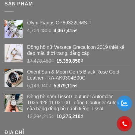
phát
So
SẢN PHẨM
hiện
hiện
sánh
đồng
đồng
toàn
Olym Pianus OP89322DMS-T
hồ
hồ
diện
Giá
Giá
4,704,480
₫
4,067,415
₫
Seiko
Seiko
gốc
hiện
giả?
là:
tại
giả
Đồng hồ nữ Versace Greca Icon 2019 thiết kế
4,704,480₫.
là:
bằng
đẹp mắt, thời trang, đẳng cấp
4,067,415₫.
Giá
Giá
17,478,450
₫
15,359,850
₫
8
gốc
hiện
cách
Orient Sun & Moon Gen 5 Black Rose Gold
là:
tại
Leather - RA-AK0304B00C
đơn
17,478,450₫.
là:
Giá
Giá
6,143,940
₫
5,879,115
₫
15,359,850₫.
giản
gốc
hiện
Đồng hồ nam Tissot Couturier Automatic
là:
tại
T035.428.11.031.00 - dòng Couturier Automatic
6,143,940₫.
là:
của hãng đồng hồ danh tiếng Tissot
5,879,115₫.
Giá
Giá
13,294,215
₫
10,275,210
₫
gốc
hiện
là:
tại
ĐỊA CHỈ