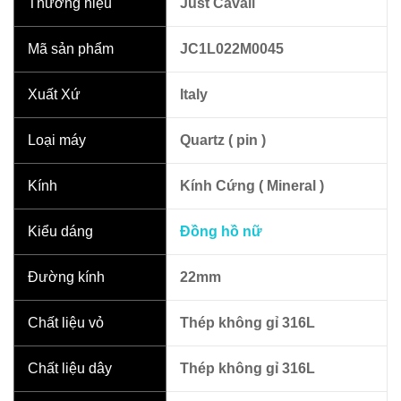
Thương hiệu
Just Cavali
Mã sản phẩm
JC1L022M0045
Xuất Xứ
Italy
Loại máy
Quartz ( pin )
Kính
Kính Cứng ( Mineral )
Kiểu dáng
Đồng hồ nữ
Đường kính
22mm
Chất liệu vỏ
Thép không gỉ 316L
Chất liệu dây
Thép không gỉ 316L