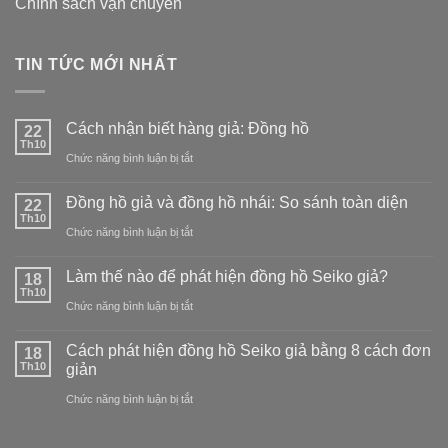
Chính sách vận chuyển
TIN TỨC MỚI NHẤT
Cách nhận biết hàng giả: Đồng hồ
22
Th10
ở
Chức năng bình luận bị tắt
Cách
Đồng hồ giả và đồng hồ nhái: So sánh toàn diện
22
nhận
Th10
ở
Chức năng bình luận bị tắt
biết
Đồng
hàng
Làm thế nào để phát hiện đồng hồ Seiko giả?
18
hồ
Th10
giả:
ở
Chức năng bình luận bị tắt
giả
Đồng
Làm
và
Cách phát hiện đồng hồ Seiko giả bằng 8 cách đơn
18
hồ
thế
Th10
giản
đồng
nào
ở
Chức năng bình luận bị tắt
hồ
để
Cách
nhái:
phát