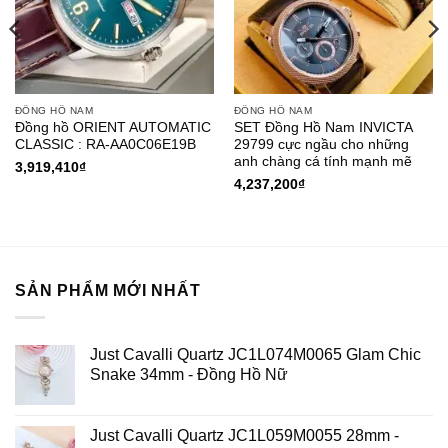
ĐỒNG HỒ NAM
ĐỒNG HỒ NAM
Đồng hồ ORIENT AUTOMATIC
SET Đồng Hồ Nam INVICTA
CLASSIC : RA-AA0C06E19B
29799 cực ngầu cho những
anh chàng cá tính mạnh mẽ
3,919,410
₫
4,237,200
₫
SẢN PHẨM MỚI NHẤT
Just Cavalli Quartz JC1L074M0065 Glam Chic
Snake 34mm - Đồng Hồ Nữ
Just Cavalli Quartz JC1L059M0055 28mm -