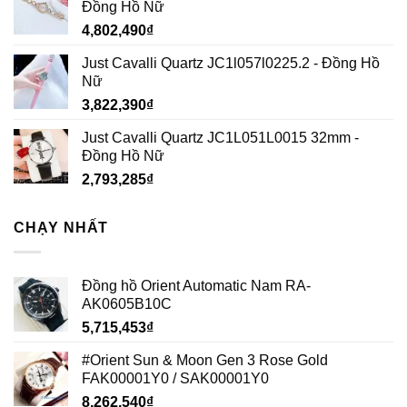
Đồng Hồ Nữ
4,802,490
₫
Just Cavalli Quartz JC1l057l0225.2 - Đồng Hồ
Nữ
3,822,390
₫
Just Cavalli Quartz JC1L051L0015 32mm -
Đồng Hồ Nữ
2,793,285
₫
CHẠY NHẤT
Đồng hồ Orient Automatic Nam RA-
AK0605B10C
5,715,453
₫
#Orient Sun & Moon Gen 3 Rose Gold
FAK00001Y0 / SAK00001Y0
8,262,540
₫