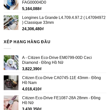
FAG00004D0
5,164,088
₫
Longines La Grande L4.709.4.97.2 ( L47094972
) Classique 33mm
24,306,480
₫
XẾP HẠNG HÀNG ĐẦU
A - Citizen Eco-Drive EM0799-00D Ceci
Diamond - Đồng Hồ Nữ
3,822,390
₫
Citizen Eco-Drive CA0745-11E 43mm - Đồng
Hồ Nam
4,018,410
₫
Citizen Eco-Drive FE1087-28A 28mm - Đồng
Hồ Nữ
3,430,350
₫