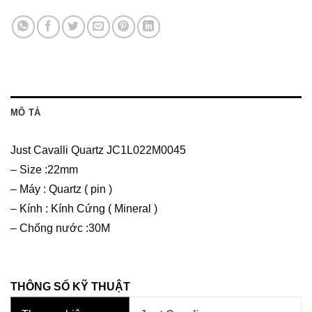
MÔ TẢ
Just Cavalli Quartz JC1L022M0045
– Size :22mm
– Máy : Quartz ( pin )
– Kính : Kính Cứng ( Mineral )
– Chống nước :30M
THÔNG SỐ KỸ THUẬT