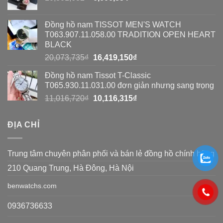
gốc
hiện
8
13,770,900₫.
là:
tại
cách
Đồng hồ nam TISSOT MEN'S WATCH
10,801,682₫.
là:
T063.907.11.058.00 TRADITION OPEN HEART
đơn
6,606,854₫.
BLACK
giản
Giá
Giá
20,073,735
₫
16,419,150
₫
gốc
hiện
Đồng hồ nam Tissot T-Classic
là:
tại
T065.930.11.031.00 đơn giản nhưng sang trọng
20,073,735₫.
là:
Giá
Giá
11,016,720
₫
10,116,315
₫
16,419,150₫.
gốc
hiện
là:
tại
ĐỊA CHỈ
11,016,720₫.
là:
10,116,315₫.
Trung tâm chuyên phân phối và bán lẻ đồng hồ chính hãng
210 Quang Trung, Hà Đông, Hà Nội
benwatchs.com
0936736633