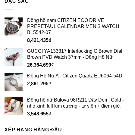
ĐẶC SẮC
Đồng hồ nam CITIZEN ECO DRIVE
PREPETAUL CALENDAR MEN'S WATCH
BL5542-07
8,421,435
₫
GUCCI YA133317 Interlocking G Brown Dial
Brown PVD Watch 37mm - Đồng Hồ Nữ
26,364,690
₫
Đồng Hồ Nữ A - Citizen Quartz EU6064-54D
2,891,295
₫
Đồng hồ nữ Bulova 98R211 Dây Demi Gold -
nhỏ xinh full kim cương - từ viền + điểm giờ.
3,548,655
₫
XẾP HẠNG HÀNG ĐẦU