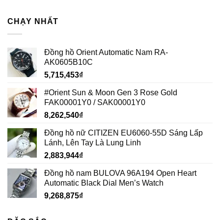
CHẠY NHẤT
Đồng hồ Orient Automatic Nam RA-
AK0605B10C
5,715,453
₫
#Orient Sun & Moon Gen 3 Rose Gold
FAK00001Y0 / SAK00001Y0
8,262,540
₫
Đồng hồ nữ CITIZEN EU6060-55D Sáng Lấp
Lánh, Lên Tay Là Lung Linh
2,883,944
₫
Đồng hồ nam BULOVA 96A194 Open Heart
Automatic Black Dial Men’s Watch
9,268,875
₫