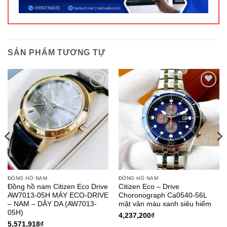
SẢN PHẨM TƯƠNG TỰ
ĐỒNG HỒ NAM
ĐỒNG HỒ NAM
Đồng hồ nam Citizen Eco Drive
Citizen Eco – Drive
AW7013-05H MÁY ECO-DRIVE
Choronograph Ca0540-56L
– NAM – DÂY DA (AW7013-
mặt vân màu xanh siêu hiếm
05H)
4,237,200
₫
5,571,918
₫