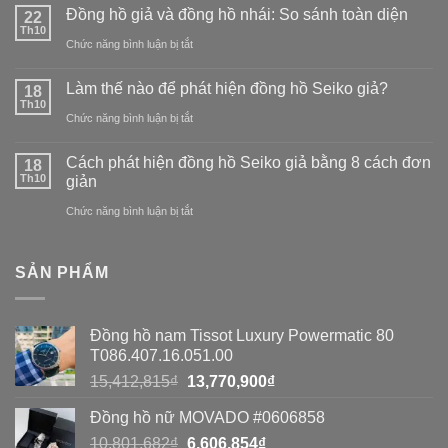
Đồng hồ giả và đồng hồ nhái: So sánh toàn diện
22
nhận
Th10
ở
Chức năng bình luận bị tắt
biết
Đồng
hàng
Làm thế nào để phát hiện đồng hồ Seiko giả?
18
hồ
Th10
giả:
ở
Chức năng bình luận bị tắt
giả
Đồng
Làm
và
Cách phát hiện đồng hồ Seiko giả bằng 8 cách đơn
18
hồ
thế
Th10
giản
đồng
nào
ở
Chức năng bình luận bị tắt
hồ
để
Cách
nhái:
phát
phát
So
SẢN PHẨM
hiện
hiện
sánh
đồng
đồng
toàn
Đồng hồ nam Tissot Luxury Powermatic 80
hồ
hồ
diện
T086.407.16.051.00
Seiko
Seiko
Giá
Giá
15,412,815
₫
13,770,900
₫
giả?
gốc
hiện
giả
Đồng hồ nữ MOVADO #0606858
là:
tại
bằng
Giá
Giá
10,801,682
₫
15,412,815₫.
6,606,854
₫
là: