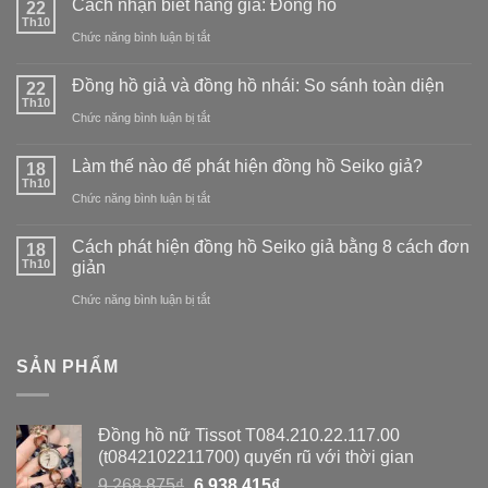
Cách nhận biết hàng giả: Đồng hồ
22
Th10
ở
Chức năng bình luận bị tắt
Cách
Đồng hồ giả và đồng hồ nhái: So sánh toàn diện
22
nhận
Th10
ở
Chức năng bình luận bị tắt
biết
Đồng
hàng
Làm thế nào để phát hiện đồng hồ Seiko giả?
18
hồ
Th10
giả:
ở
Chức năng bình luận bị tắt
giả
Đồng
Làm
và
Cách phát hiện đồng hồ Seiko giả bằng 8 cách đơn
18
hồ
thế
Th10
giản
đồng
nào
ở
Chức năng bình luận bị tắt
hồ
để
Cách
nhái:
phát
phát
So
SẢN PHẨM
hiện
hiện
sánh
đồng
đồng
toàn
Đồng hồ nữ Tissot T084.210.22.117.00
hồ
hồ
diện
(t0842102211700) quyến rũ với thời gian
Seiko
Seiko
Giá
Giá
9,268,875
₫
6,938,415
₫