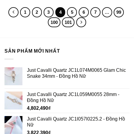
1
2
3
4
5
6
7
…
99
100
101
SẢN PHẨM MỚI NHẤT
Just Cavalli Quartz JC1L074M0065 Glam Chic
Snake 34mm - Đồng Hồ Nữ
Just Cavalli Quartz JC1L059M0055 28mm -
Đồng Hồ Nữ
4,802,490
₫
Just Cavalli Quartz JC1l057l0225.2 - Đồng Hồ
Nữ
3,822,390
₫