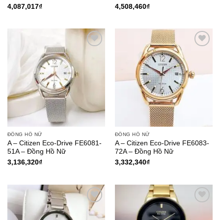
4,087,017
₫
4,508,460
₫
Add to
Add to
Wishlist
Wishlist
ĐỒNG HỒ NỮ
ĐỒNG HỒ NỮ
A – Citizen Eco-Drive FE6081-
A – Citizen Eco-Drive FE6083-
51A – Đồng Hồ Nữ
72A – Đồng Hồ Nữ
3,136,320
₫
3,332,340
₫
Add to
Add to
Wishlist
Wishlist