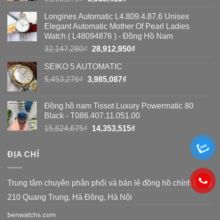
giả?
gốc
hiện
giả
Longines Automatic L4.809.4.87.6 Unisex
là:
tại
bằng
Elegant Automatic Mother Of Pearl Ladies
9,268,875₫.
là:
Watch ( L48094876 ) - Đồng Hồ Nam
8
6,938,415₫.
Giá
Giá
32,147,280
₫
28,912,950
₫
cách
gốc
hiện
SEIKO 5 AUTOMATIC
đơn
là:
tại
Giá
Giá
5,453,276
₫
3,985,087
32,147,280₫.
₫
là:
giản
gốc
hiện
28,912,950₫.
là:
tại
Đồng hồ nam Tissot Luxury Powermatic 80
5,453,276₫.
là:
Black - T086.407.11.051.00
3,985,087₫.
Giá
Giá
15,624,675
₫
14,353,515
₫
gốc
hiện
là:
tại
ĐỊA CHỈ
15,624,675₫.
là:
14,353,515₫.
Trung tâm chuyên phân phối và bán lẻ đồng hồ chính hãng
210 Quang Trung, Hà Đông, Hà Nội
benwatchs.com