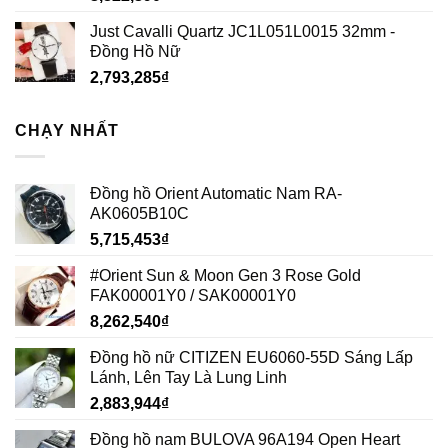
Just Cavalli Quartz JC1L051L0015 32mm -
Đồng Hồ Nữ
2,793,285
₫
CHẠY NHẤT
Đồng hồ Orient Automatic Nam RA-
AK0605B10C
5,715,453
₫
#Orient Sun & Moon Gen 3 Rose Gold
FAK00001Y0 / SAK00001Y0
8,262,540
₫
Đồng hồ nữ CITIZEN EU6060-55D Sáng Lấp
Lánh, Lên Tay Là Lung Linh
2,883,944
₫
Đồng hồ nam BULOVA 96A194 Open Heart