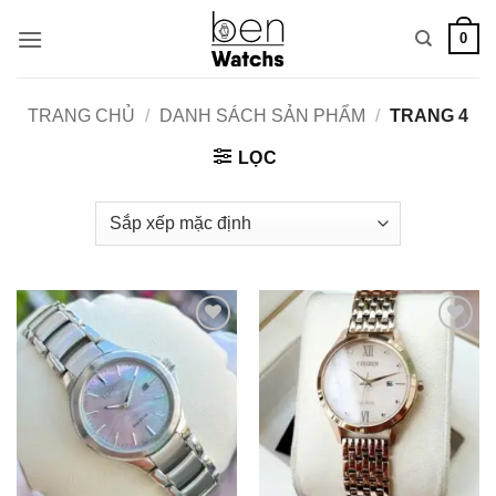
Bỏ
0
qua
nội
dung
TRANG CHỦ
/
DANH SÁCH SẢN PHẨM
/
TRANG 4
LỌC
Add to
Add to
Wishlist
Wishlist