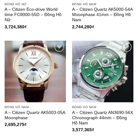
ĐỒNG HỒ NỮ
ĐỒNG HỒ NAM
A – Citizen Eco-drive World
A – Citizen Quartz AK5000-54A
time FC8000-55D – Đồng Hồ
Moonphase 41mm – Đồng Hồ
Nữ
Nam
3,724,380
₫
2,744,280
₫
Add to
Add to
Wishlist
Wishlist
ĐỒNG HỒ NAM
ĐỒNG HỒ NAM
A – Citizen Quartz AK5003-05A
A – Citizen Quartz AN3690-56X
Moonphase
Chronograph 44mm – Đồng
Hồ Nam
2,695,275
₫
3,577,365
₫