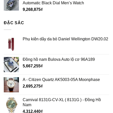
Automatic Black Dial Men’s Watch
9,268,875
₫
ĐẶC SẮC
Phụ kiện dây da bò Daniel Wellington DW20.02
Đồng hồ nam Bulova Auto lộ cơ 96A189
5,667,255
₫
A - Citizen Quartz AK5003-05A Moonphase
2,695,275
₫
Carnival 8131G-CV-XL ( 8131G ) - Đồng Hồ
Nam
4,312,440
₫