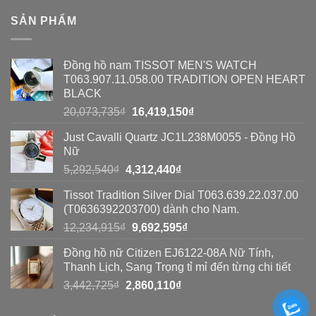
phát
phát
So
SẢN PHẨM
hiện
hiện
sánh
đồng
đồng
toàn
Đồng hồ nam TISSOT MEN'S WATCH
hồ
hồ
diện
T063.907.11.058.00 TRADITION OPEN HEART
Seiko
BLACK
Seiko
giả?
Giá
Giá
20,073,735
₫
16,419,150
₫
giả
gốc
hiện
bằng
Just Cavalli Quartz JC1L238M0055 - Đồng Hồ
là:
tại
Nữ
20,073,735₫.
là:
8
Giá
Giá
5,292,540
₫
4,312,440
₫
16,419,150₫.
cách
gốc
hiện
Tissot Tradition Silver Dial T063.639.22.037.00
đơn
là:
tại
(T0636392203700) dành cho Nam.
5,292,540₫.
là:
giản
Giá
Giá
12,234,915
₫
9,692,595
₫
4,312,440₫.
gốc
hiện
Đồng hồ nữ Citizen EJ6122-08A Nữ Tính,
là:
tại
Thanh Lịch, Sang Trọng tỉ mỉ đến từng chi tiết
12,234,915₫.
là:
Giá
Giá
3,442,725
₫
2,860,110
₫
9,692,595₫.
gốc
hiện
là:
tại