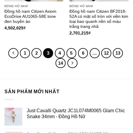
ĐỒNG HỒ NAM
ĐỒNG HỒ NAM
Đồng hồ nam Citizen Axiom
Đồng hồ nam Citizen BF2018-
EcoDrive AU1065-58E tone
52A có mặt số tròn với viền kim
đen huyền ảo
loại bao quanh nền số màu
trắng trang nhã
4,502,025
₫
2,701,215
₫
1
2
3
4
5
6
…
12
13
14
SẢN PHẨM MỚI NHẤT
Just Cavalli Quartz JC1L074M0065 Glam Chic
Snake 34mm - Đồng Hồ Nữ