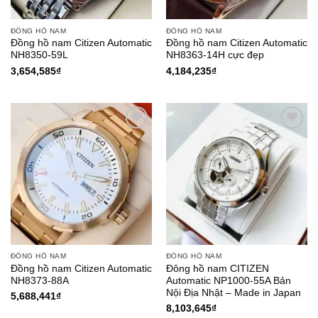
ĐỒNG HỒ NAM
ĐỒNG HỒ NAM
Đồng hồ nam Citizen Automatic
Đồng hồ nam Citizen Automatic
NH8350-59L
NH8363-14H cực đẹp
3,654,585
₫
4,184,235
₫
Add to
Add to
Wishlist
Wishlist
ĐỒNG HỒ NAM
ĐỒNG HỒ NAM
Đồng hồ nam Citizen Automatic
Đông hồ nam CITIZEN
NH8373-88A
Automatic NP1000-55A Bản
Nội Địa Nhật – Made in Japan
5,688,441
₫
8,103,645
₫