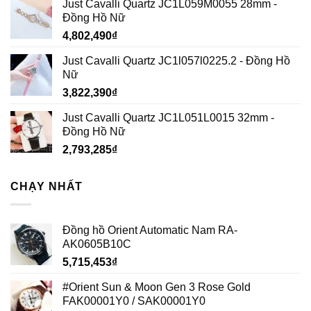
Just Cavalli Quartz JC1L059M0055 28mm -
Đồng Hồ Nữ
4,802,490
₫
Just Cavalli Quartz JC1l057l0225.2 - Đồng Hồ
Nữ
3,822,390
₫
Just Cavalli Quartz JC1L051L0015 32mm -
Đồng Hồ Nữ
2,793,285
₫
CHẠY NHẤT
Đồng hồ Orient Automatic Nam RA-
AK0605B10C
5,715,453
₫
#Orient Sun & Moon Gen 3 Rose Gold
FAK00001Y0 / SAK00001Y0