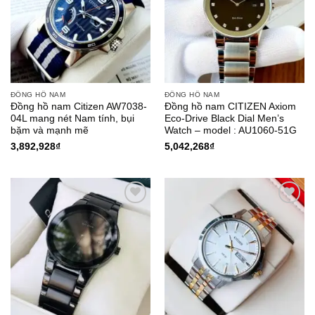
ĐỒNG HỒ NAM
ĐỒNG HỒ NAM
Đồng hồ nam Citizen AW7038-
Đồng hồ nam CITIZEN Axiom
04L mang nét Nam tính, bụi
Eco-Drive Black Dial Men’s
bặm và mạnh mẽ
Watch – model : AU1060-51G
3,892,928
₫
5,042,268
₫
Add to
Add to
Wishlist
Wishlist