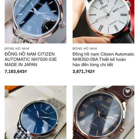
Wishlist
Wishlist
ĐỒNG HỒ NAM
ĐỒNG HỒ NAM
ĐỒNG HỒ NAM CITIZEN
Đồng hồ nam Citizen Automatic
AUTOMATIC NH7500-53E
NH8350-08A Thiết kế hoàn
MADE IN JAPAN
hảo đến từng chi tiết
7,183,643
₫
3,871,742
₫
Add to
Add to
Wishlist
Wishlist