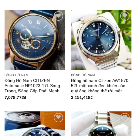
Add to
Add to
Wishlist
Wishlist
ĐỒNG HỒ NAM
ĐỒNG HỒ NAM
Đồng Hồ Nam CITIZEN
Đồng hồ nam Citizen AW1570-
Automatic NP1023-17L Sang
52L mặt xanh đen khiến các
Trọng, Đẳng Cấp Phái Mạnh
quý ông không thể rời mắt.
7,078,772
₫
3,151,418
₫
Add to
Add to
Wishlist
Wishlist