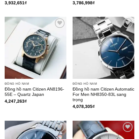
3,932,651
₫
3,786,998
₫
Add to
Add to
Wishlist
Wishlist
ĐỒNG HỒ NAM
ĐỒNG HỒ NAM
Đồng hồ nam Citizen AN8196-
Đồng hồ nam Citizen Automatic
55E – Quartz Japan
For Men NH8350-83L sang
trọng
4,247,263
₫
4,078,305
₫
Add to
Add to