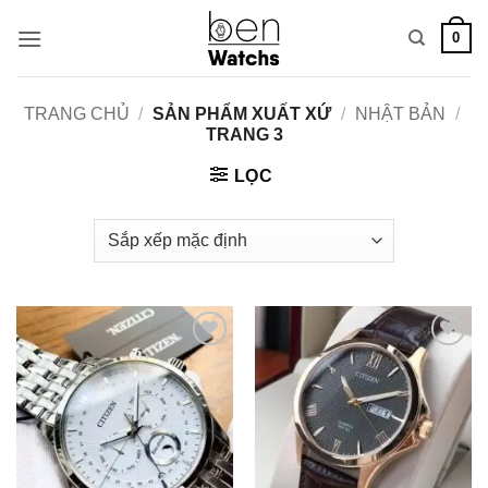
Bỏ
0
qua
nội
dung
TRANG CHỦ
/
SẢN PHẨM XUẤT XỨ
/
NHẬT BẢN
/
TRANG 3
LỌC
Add to
Add to
Wishlist
Wishlist