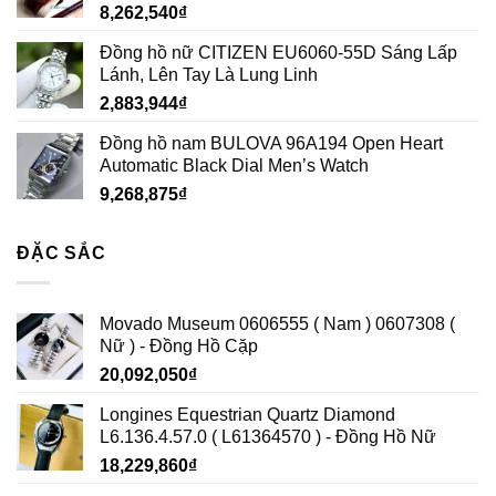
8,262,540
₫
Đồng hồ nữ CITIZEN EU6060-55D Sáng Lấp
Lánh, Lên Tay Là Lung Linh
2,883,944
₫
Đồng hồ nam BULOVA 96A194 Open Heart
Automatic Black Dial Men’s Watch
9,268,875
₫
ĐẶC SẮC
Movado Museum 0606555 ( Nam ) 0607308 (
Nữ ) - Đồng Hồ Cặp
20,092,050
₫
Longines Equestrian Quartz Diamond
L6.136.4.57.0 ( L61364570 ) - Đồng Hồ Nữ
18,229,860
₫