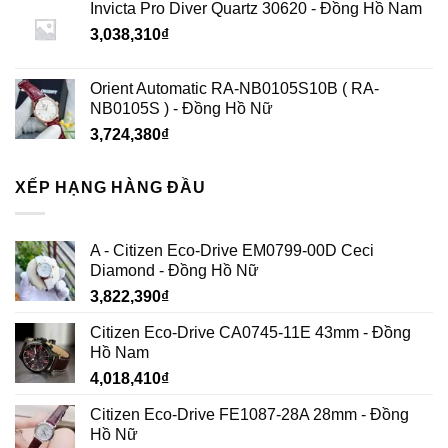
Invicta Pro Diver Quartz 30620 - Đồng Hồ Nam
3,038,310
₫
Orient Automatic RA-NB0105S10B ( RA-
NB0105S ) - Đồng Hồ Nữ
3,724,380
₫
XẾP HẠNG HÀNG ĐẦU
A - Citizen Eco-Drive EM0799-00D Ceci
Diamond - Đồng Hồ Nữ
3,822,390
₫
Citizen Eco-Drive CA0745-11E 43mm - Đồng
Hồ Nam
4,018,410
₫
Citizen Eco-Drive FE1087-28A 28mm - Đồng
Hồ Nữ