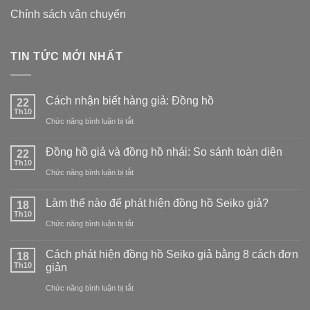
Chính sách vận chuyển
TIN TỨC MỚI NHẤT
Cách nhận biết hàng giả: Đồng hồ
22
Th10
ở
Chức năng bình luận bị tắt
Cách
Đồng hồ giả và đồng hồ nhái: So sánh toàn diện
22
nhận
Th10
ở
Chức năng bình luận bị tắt
biết
Đồng
hàng
Làm thế nào để phát hiện đồng hồ Seiko giả?
18
hồ
Th10
giả:
ở
Chức năng bình luận bị tắt
giả
Đồng
Làm
và
Cách phát hiện đồng hồ Seiko giả bằng 8 cách đơn
18
hồ
thế
Th10
giản
đồng
nào
ở
Chức năng bình luận bị tắt
hồ
để
Cách
nhái: