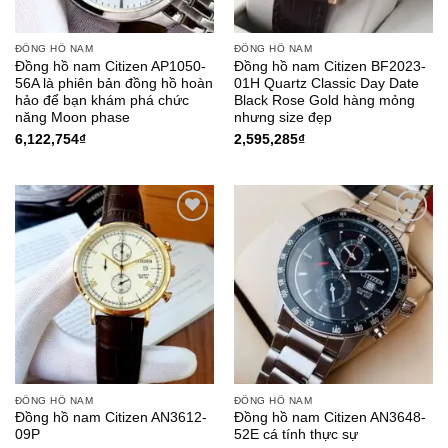
ĐỒNG HỒ NAM
ĐỒNG HỒ NAM
Đồng hồ nam Citizen AP1050-
Đồng hồ nam Citizen BF2023-
56A là phiên bản đồng hồ hoàn
01H Quartz Classic Day Date
hảo để bạn khám phá chức
Black Rose Gold hàng mỏng
năng Moon phase
nhưng size đẹp
6,122,754
₫
2,595,285
₫
Add to
Add to
Wishlist
Wishlist
ĐỒNG HỒ NAM
ĐỒNG HỒ NAM
Đồng hồ nam Citizen AN3612-
Đồng hồ nam Citizen AN3648-
09P
52E cá tính thực sự