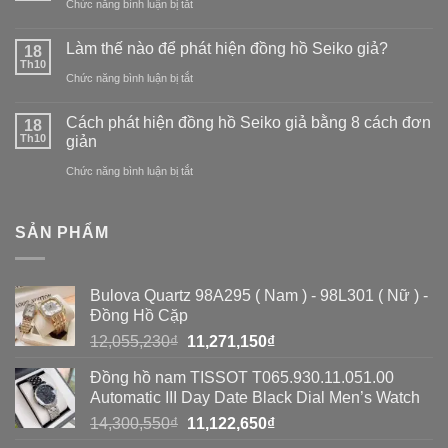
ở
Chức năng bình luận bị tắt
biết
Đồng
hàng
Làm thế nào để phát hiện đồng hồ Seiko giả?
18
hồ
Th10
giả:
ở
Chức năng bình luận bị tắt
giả
Đồng
Làm
và
Cách phát hiện đồng hồ Seiko giả bằng 8 cách đơn
18
hồ
thế
Th10
giản
đồng
nào
ở
Chức năng bình luận bị tắt
hồ
để
Cách
nhái:
phát
phát
So
SẢN PHẨM
hiện
hiện
sánh
đồng
đồng
toàn
Bulova Quartz 98A295 ( Nam ) - 98L301 ( Nữ ) -
hồ
hồ
diện
Đồng Hồ Cặp
Seiko
Seiko
Giá
Giá
12,055,230
₫
11,271,150
₫
giả?
gốc
hiện
giả
Đồng hồ nam TISSOT T065.930.11.051.00
là:
tại
bằng
Automatic III Day Date Black Dial Men’s Watch
12,055,230₫.
là:
Giá
Giá
14,300,550
₫
11,122,650
₫
8
11,271,150₫.
gốc
hiện