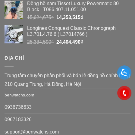
cách
Đồng hồ nam Tissot Luxury Powermatic 80
là:
tại
Black - T086.407.11.051.00
đơn
14,300,550₫.
là:
Giá
Giá
15,624,675
₫
14,353,515
₫
11,122,650₫.
giản
gốc
hiện
Longines Conquest Classic Chronograph
là:
tại
L3.701.4.76.6 ( L37014766 )
15,624,675₫.
là:
Giá
Giá
25,384,590
₫
24,404,490
₫
14,353,515₫.
gốc
hiện
là:
tại
ĐỊA CHỈ
25,384,590₫.
là:
24,404,490₫.
Trung tâm chuyên phân phối và bán lẻ đồng hồ chính hãng
210 Quang Trung, Hà Đông, Hà Nội
benwatchs.com
0936736633
0967183326
support@benwatchs.com