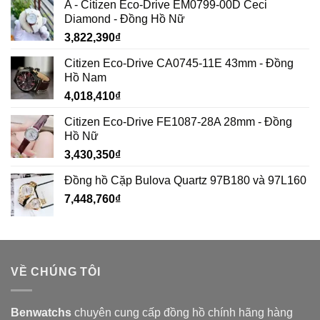
A - Citizen Eco-Drive EM0799-00D Ceci
Diamond - Đồng Hồ Nữ
3,822,390
₫
Citizen Eco-Drive CA0745-11E 43mm - Đồng
Hồ Nam
4,018,410
₫
Citizen Eco-Drive FE1087-28A 28mm - Đồng
Hồ Nữ
3,430,350
₫
Đồng hồ Cặp Bulova Quartz 97B180 và 97L160
7,448,760
₫
VỀ CHÚNG TÔI
Benwatchs
chuyên cung cấp đồng hồ chính hãng hàng