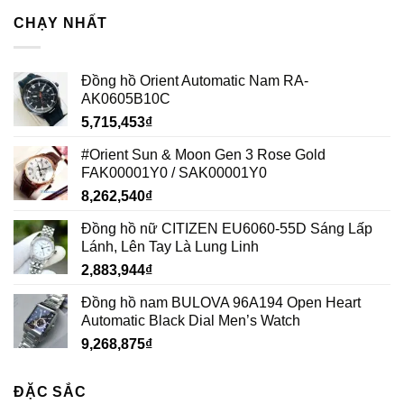
CHẠY NHẤT
Đồng hồ Orient Automatic Nam RA-
AK0605B10C
5,715,453
₫
#Orient Sun & Moon Gen 3 Rose Gold
FAK00001Y0 / SAK00001Y0
8,262,540
₫
Đồng hồ nữ CITIZEN EU6060-55D Sáng Lấp
Lánh, Lên Tay Là Lung Linh
2,883,944
₫
Đồng hồ nam BULOVA 96A194 Open Heart
Automatic Black Dial Men’s Watch
9,268,875
₫
ĐẶC SẮC