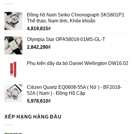
Đồng hồ Nam Seiko Chronograph SKS601P1
Thể thao, Nam tính, Khỏe khoắn
4,819,815
₫
Olympia Star OPA58018-01MS-GL-T
2,842,290
₫
Phụ kiện dây da bò Daniel Wellington DW16.02
Citizen Quartz EQ0608-55A ( Nữ ) - BF2018-
52A ( Nam ) - Đồng Hồ Cặp
5,978,610
₫
XẾP HẠNG HÀNG ĐẦU