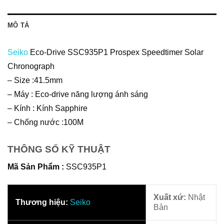
Chronograph
– Size :41.5mm
– Máy : Eco-drive năng lượng ánh sáng
– Kính : Kính Sapphire
– Chống nước :100M
THÔNG SỐ KỸ THUẬT
Mã Sản Phẩm :
SSC935P1
Xuất xứ:
Nhật
Thương hiệu:
Seiko
Bản
Dòng sản
Đối tượng:
Nam
phẩm:
Seiko
Prospex