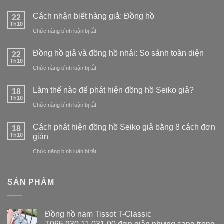
Đồng hồ giả và đồng hồ nhái: So sánh toàn diện
22
nhận
Th10
ở
Chức năng bình luận bị tắt
biết
Đồng
hàng
Làm thế nào để phát hiện đồng hồ Seiko giả?
18
hồ
Th10
giả:
ở
Chức năng bình luận bị tắt
giả
Đồng
Làm
và
Cách phát hiện đồng hồ Seiko giả bằng 8 cách đơn
18
hồ
thế
Th10
giản
đồng
nào
ở
Chức năng bình luận bị tắt
hồ
để
Cách
nhái:
phát
phát
So
SẢN PHẨM
hiện
hiện
sánh
đồng
đồng
toàn
Đồng hồ nam Tissot T-Classic
hồ
hồ
diện
T065.930.11.031.00 đơn giản nhưng sang trọng
Seiko
Seiko
Giá
Giá
11,016,720
₫
10,116,315
₫
giả?
gốc
hiện
giả
Just Cavalli Quartz JC1L087L0215 - Đồng Hồ
là:
tại
bằng
Nữ
11,016,720₫.
là: