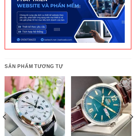
SẢN PHẨM TƯƠNG TỰ
ĐỒNG HỒ NAM
ĐỒNG HỒ NAM
ORIENT SUN AND MOON
Đồng hồ ORIENT AUTOMATIC
GEN 3 TRẮNG : FAK00002S0 /
CLASSIC : RA-AA0C06E19B
SAK00002S0
3,919,410
₫
6,101,568
₫