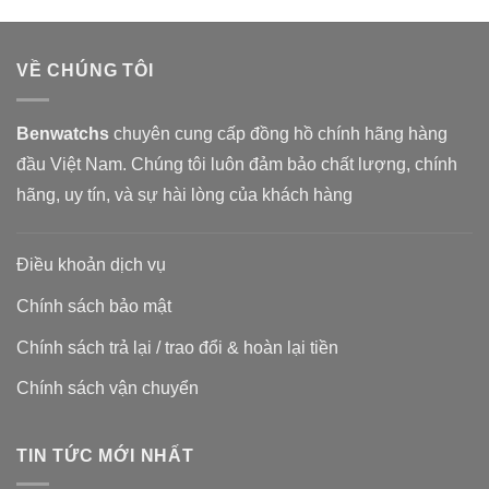
Benwatchs
chuyên cung cấp đồng hồ chính hãng hàng
đầu Việt Nam. Chúng tôi luôn đảm bảo chất lượng, chính
hãng, uy tín, và sự hài lòng của khách hàng
Điều khoản dịch vụ
Chính sách bảo mật
Chính sách trả lại / trao đổi & hoàn lại tiền
Chính sách vận chuyển
TIN TỨC MỚI NHẤT
Cách nhận biết hàng giả: Đồng hồ
22
Th10
ở
Chức năng bình luận bị tắt
Cách