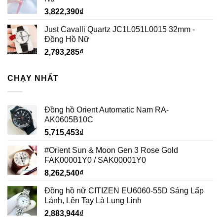
2,793,285
₫
CHẠY NHẤT
Đồng hồ Orient Automatic Nam RA-
AK0605B10C
5,715,453
₫
#Orient Sun & Moon Gen 3 Rose Gold
FAK00001Y0 / SAK00001Y0
8,262,540
₫
Đồng hồ nữ CITIZEN EU6060-55D Sáng Lấp
Lánh, Lên Tay Là Lung Linh
2,883,944
₫
Đồng hồ nam BULOVA 96A194 Open Heart
Automatic Black Dial Men’s Watch
9,268,875
₫