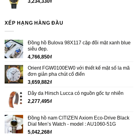
Đồng hồ Bulova 98X117 cặp đôi mặt xanh blue
siêu đẹp.
4,766,850
₫
Orient FGW0100EW0 với thiết kế mặt số la mã
đơn giản pha chút cổ điển
3,659,882
₫
Dây da Hirsch Lucca có nguồn gốc tự nhiên
2,277,495
₫
Đồng hồ nam CITIZEN Axiom Eco-Drive Black
Dial Men’s Watch - model : AU1060-51G
5,042,268
₫
VỀ CHÚNG TÔI