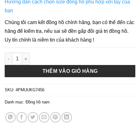
Uy tín chính là niềm tin của khách hàng !
A - ( GIÁ TỐT ) Seiko Eco-Drive SSC935P1 Prospex Speedtimer
THÊM VÀO GIỎ HÀNG
SKU:
4PMUUKG7456
Danh mục:
Đồng hồ nam
MÔ TẢ
Seiko
Eco-Drive SSC935P1 Prospex Speedtimer Solar