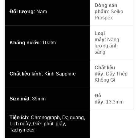
Loại
máy:
Năng
Kháng nước:
10atm
lượng ánh
sáng
Chất liệu
Chất liệu kính:
Kính Sapphire
dây:
Dây Thép
Không Gỉ
Độ
Size mặt:
39mm
dầy:
13.3mm
Tiện ích:
Chronograph, Dạ quang,
Lịch ngày, Giờ, phút, giây,
Tachymeter
Cam kết hàng chính hãng xách tay ! Nếu phát hiện