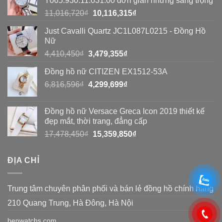
Giá
Giá
4,410,450
₫
3,479,355
₫
8
10,116,315₫.
gốc
hiện
cách
Đồng hồ nữ CITIZEN EX1512-53A
là:
tại
đơn
Giá
Giá
6,816,596
₫
4,410,450₫.
4,299,699
₫
là:
gốc
hiện
3,479,355₫.
giản
là:
tại
Đồng hồ nữ Versace Greca Icon 2019 thiết kế
6,816,596₫.
là:
đẹp mắt, thời trang, đẳng cấp
4,299,699₫.
Giá
Giá
17,478,450
₫
15,359,850
₫
gốc
hiện
là:
tại
ĐỊA CHỈ
17,478,450₫.
là:
15,359,850₫.
Trung tâm chuyên phân phối và bán lẻ đồng hồ chính hãng
210 Quang Trung, Hà Đông, Hà Nội
benwatchs.com
0936736633
0967183326