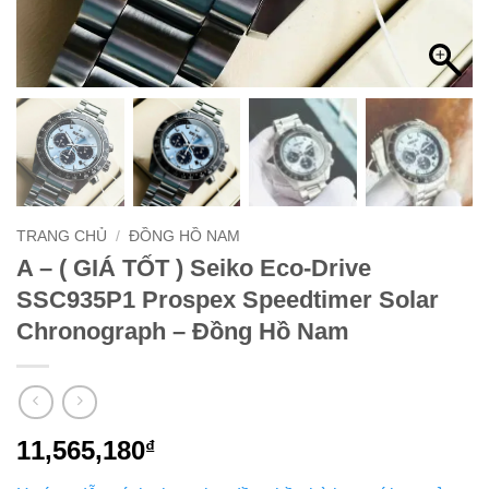
TRANG CHỦ
/
ĐỒNG HỒ NAM
A – ( GIÁ TỐT ) Seiko Eco-Drive
SSC935P1 Prospex Speedtimer Solar
Chronograph – Đồng Hồ Nam
11,565,180
₫
Hướng dẫn cách chọn size đồng hồ phù hợp với tay của
bạn
Chúng tôi cam kết đồng hồ chính hãng, bạn có thể đến các
hãng để kiểm tra, nếu sai sẽ đền gấp đôi giá trị đồng hồ.