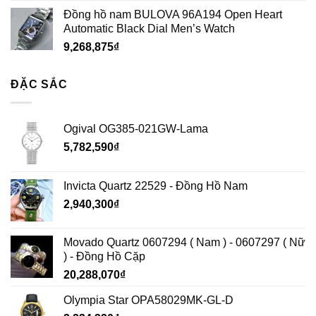
ĐẶC SẮC
Ogival OG385-021GW-Lama
5,782,590
₫
Invicta Quartz 22529 - Đồng Hồ Nam
2,940,300
₫
Movado Quartz 0607294 ( Nam ) - 0607297 ( Nữ
) - Đồng Hồ Cặp
20,288,070
₫
Olympia Star OPA58029MK-GL-D
3,234,330
₫
XẾP HẠNG HÀNG ĐẦU