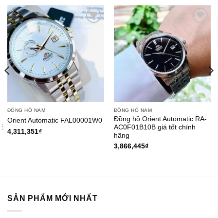
Add to
Add to
Wishlist
Wishlist
ĐỒNG HỒ NAM
ĐỒNG HỒ NAM
Đồng hồ Orient Automatic RA-
Orient Automatic FAL00001W0
E
AC0F01B10B giá tốt chính
4,311,351
₫
hãng
3,866,445
₫
SẢN PHẨM MỚI NHẤT