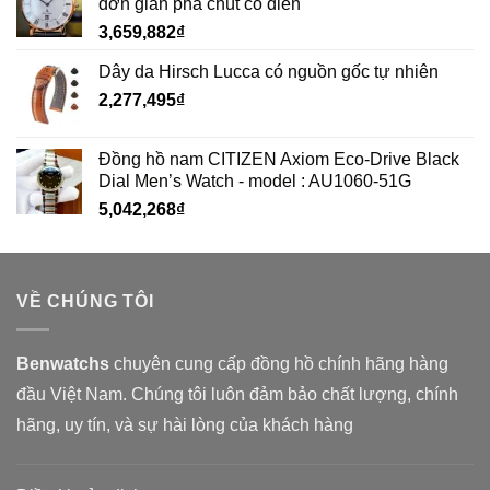
đơn giản pha chút cổ điển
3,659,882
₫
Dây da Hirsch Lucca có nguồn gốc tự nhiên
2,277,495
₫
Đồng hồ nam CITIZEN Axiom Eco-Drive Black
Dial Men’s Watch - model : AU1060-51G
5,042,268
₫
VỀ CHÚNG TÔI
Benwatchs
chuyên cung cấp đồng hồ chính hãng hàng
đầu Việt Nam. Chúng tôi luôn đảm bảo chất lượng, chính
hãng, uy tín, và sự hài lòng của khách hàng