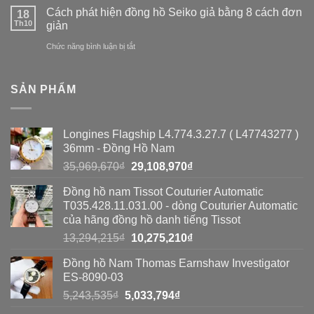
Làm
và
Cách phát hiện đồng hồ Seiko giả bằng 8 cách đơn
18
hồ
thế
Th10
giản
đồng
nào
ở
Chức năng bình luận bị tắt
hồ
để
Cách
nhái:
phát
phát
So
SẢN PHẨM
hiện
hiện
sánh
đồng
đồng
toàn
Longines Flagship L4.774.3.27.7 ( L47743277 )
hồ
hồ
diện
36mm - Đồng Hồ Nam
Seiko
Seiko
Giá
Giá
35,969,670
₫
29,108,970
₫
giả?
gốc
hiện
giả
Đồng hồ nam Tissot Couturier Automatic
là:
tại
bằng
T035.428.11.031.00 - dòng Couturier Automatic
35,969,670₫.
là:
của hãng đồng hồ danh tiếng Tissot
8
29,108,970₫.
Giá
Giá
13,294,215
₫
10,275,210
₫
cách
gốc
hiện
Đồng hồ Nam Thomas Earnshaw Investigator
đơn
là:
tại
ES-8090-03
13,294,215₫.
là:
giản
Giá
Giá
5,243,535
₫
5,033,794
₫
10,275,210₫.
gốc
hiện