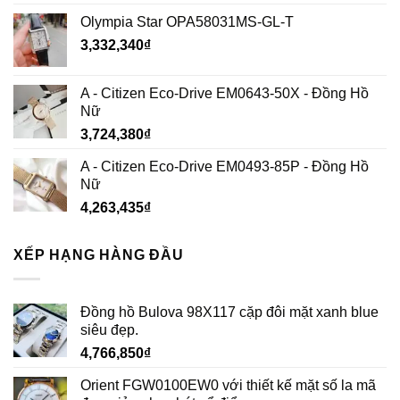
Olympia Star OPA58031MS-GL-T
3,332,340
₫
A - Citizen Eco-Drive EM0643-50X - Đồng Hồ
Nữ
3,724,380
₫
A - Citizen Eco-Drive EM0493-85P - Đồng Hồ
Nữ
4,263,435
₫
XẾP HẠNG HÀNG ĐẦU
Đồng hồ Bulova 98X117 cặp đôi mặt xanh blue
siêu đẹp.
4,766,850
₫
Orient FGW0100EW0 với thiết kế mặt số la mã