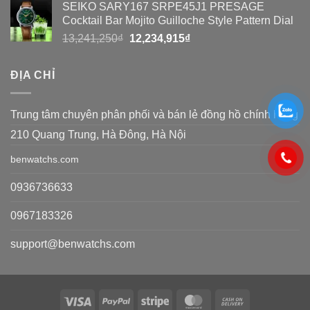
SEIKO SARY167 SRPE45J1 PRESAGE
là:
tại
Cocktail Bar Mojito Guilloche Style Pattern Dial
5,243,535₫.
là:
Giá
Giá
13,241,250
₫
12,234,915
₫
5,033,794₫.
gốc
hiện
là:
tại
ĐỊA CHỈ
13,241,250₫.
là:
12,234,915₫.
Trung tâm chuyên phân phối và bán lẻ đồng hồ chính hãng
210 Quang Trung, Hà Đông, Hà Nội
benwatchs.com
0936736633
0967183326
support@benwatchs.com
Visa
PayPal
Stripe
MasterCard
Cash