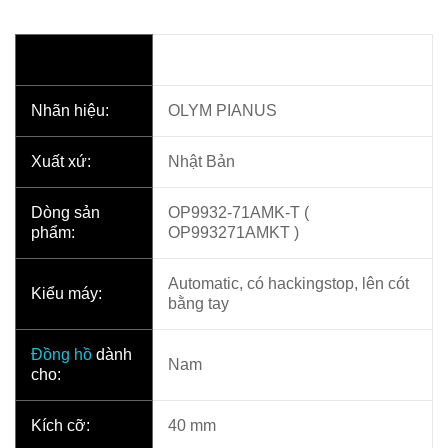
Nhãn hiệu:
OLYM PIANUS
Xuất xứ:
Nhật Bản
Dòng sản
OP9932-71AMK-T (
phẩm:
OP993271AMKT )
Automatic, có hackingstop, lên cót
Kiểu máy:
bằng tay
Đồng hồ
dành
Nam
cho:
Kích cỡ:
40 mm