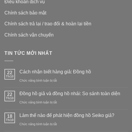
Điều khoản dịch vụ
Chính sách bảo mật
Chính sách trả lại / trao đổi & hoàn lại tiền
Chính sách vận chuyển
TIN TỨC MỚI NHẤT
Cách nhận biết hàng giả: Đồng hồ
22
Th10
ở
Chức năng bình luận bị tắt
Cách
Đồng hồ giả và đồng hồ nhái: So sánh toàn diện
22
nhận
Th10
ở
Chức năng bình luận bị tắt
biết
Đồng
hàng
Làm thế nào để phát hiện đồng hồ Seiko giả?
18
hồ
Th10
giả:
ở
Chức năng bình luận bị tắt
giả
Đồng