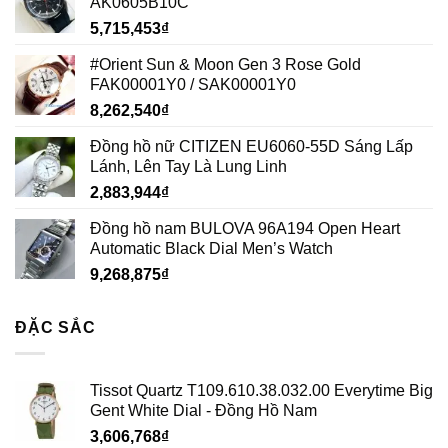
AK0605B10C
5,715,453
₫
#Orient Sun & Moon Gen 3 Rose Gold
FAK00001Y0 / SAK00001Y0
8,262,540
₫
Đồng hồ nữ CITIZEN EU6060-55D Sáng Lấp
Lánh, Lên Tay Là Lung Linh
2,883,944
₫
Đồng hồ nam BULOVA 96A194 Open Heart
Automatic Black Dial Men’s Watch
9,268,875
₫
ĐẶC SẮC
Tissot Quartz T109.610.38.032.00 Everytime Big
Gent White Dial - Đồng Hồ Nam
3,606,768
₫