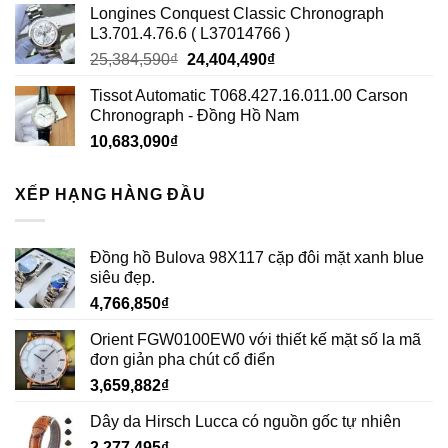
Longines Conquest Classic Chronograph
L3.701.4.76.6 ( L37014766 )
Giá
Giá
25,384,590
₫
24,404,490
₫
gốc
hiện
Tissot Automatic T068.427.16.011.00 Carson
là:
tại
Chronograph - Đồng Hồ Nam
25,384,590₫.
là:
10,683,090
₫
24,404,490₫.
XẾP HẠNG HÀNG ĐẦU
Đồng hồ Bulova 98X117 cặp đôi mặt xanh blue
siêu đẹp.
4,766,850
₫
Orient FGW0100EW0 với thiết kế mặt số la mã
đơn giản pha chút cổ điển
3,659,882
₫
Dây da Hirsch Lucca có nguồn gốc tự nhiên
2,277,495
₫