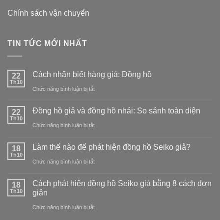
Chính sách vận chuyển
TIN TỨC MỚI NHẤT
Cách nhận biết hàng giả: Đồng hồ
22
Th10
ở
Chức năng bình luận bị tắt
Cách
Đồng hồ giả và đồng hồ nhái: So sánh toàn diện
22
nhận
Th10
ở
Chức năng bình luận bị tắt
biết
Đồng
hàng
Làm thế nào để phát hiện đồng hồ Seiko giả?
18
hồ
Th10
giả:
ở
Chức năng bình luận bị tắt
giả
Đồng
Làm
và
Cách phát hiện đồng hồ Seiko giả bằng 8 cách đơn
18
hồ
thế
Th10
giản
đồng
nào
ở
Chức năng bình luận bị tắt
hồ
để