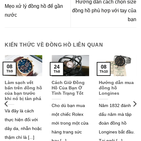
Hướng dẫn cách chọn size
Mẹo xử lý đồng hồ để gần
đồng hồ phù hợp với tay của
nước
bạn
KIẾN THỨC VỀ ĐỒNG HỒ LIÊN QUAN
08
24
08
Th9
Th8
Th10
Làm sạch vết
Cách Giữ Đồng
Hướng dẫn mua
bẩn trên đồng hồ
Hồ Của Bạn Ở
đồng hồ
của bạn trước
Tình Trạng Tốt
Longines
khi nó bị tàn phá
Cho dù bạn mua
Năm 1832 đánh
Và đây là cách
một chiếc Rolex
dấu năm mà tập
thực hiện đối với
mới trong một cửa
đoàn đồng hồ
dây da, nhẫn hoặc
hàng trang sức
Longines bắt đầu.
thậm chí là [...]
hay [...]
Tại ngôi [...]