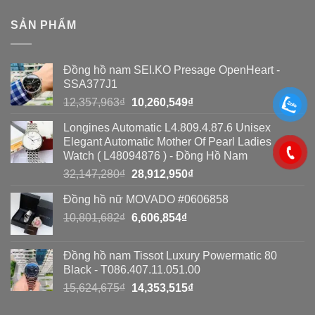
Cách
nhái:
phát
phát
So
SẢN PHẨM
hiện
hiện
sánh
đồng
đồng
toàn
Đồng hồ nam SEI.KO Presage OpenHeart -
hồ
hồ
diện
SSA377J1
Seiko
Seiko
Giá
Giá
12,357,963
₫
10,260,549
₫
giả?
gốc
hiện
giả
Longines Automatic L4.809.4.87.6 Unisex
là:
tại
bằng
Elegant Automatic Mother Of Pearl Ladies
12,357,963₫.
là:
Watch ( L48094876 ) - Đồng Hồ Nam
8
10,260,549₫.
Giá
Giá
32,147,280
₫
28,912,950
₫
cách
gốc
hiện
Đồng hồ nữ MOVADO #0606858
đơn
là:
tại
Giá
Giá
10,801,682
₫
32,147,280₫.
6,606,854
₫
là:
giản
gốc
hiện
28,912,950₫.
là:
tại
Đồng hồ nam Tissot Luxury Powermatic 80
10,801,682₫.
là:
Black - T086.407.11.051.00
6,606,854₫.
Giá
Giá
15,624,675
₫
14,353,515
₫
gốc
hiện