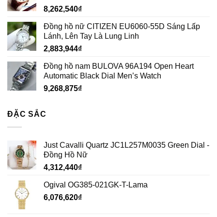
8,262,540
₫
Đồng hồ nữ CITIZEN EU6060-55D Sáng Lấp
Lánh, Lên Tay Là Lung Linh
2,883,944
₫
Đồng hồ nam BULOVA 96A194 Open Heart
Automatic Black Dial Men’s Watch
9,268,875
₫
ĐẶC SẮC
Just Cavalli Quartz JC1L257M0035 Green Dial -
Đồng Hồ Nữ
4,312,440
₫
Ogival OG385-021GK-T-Lama
6,076,620
₫