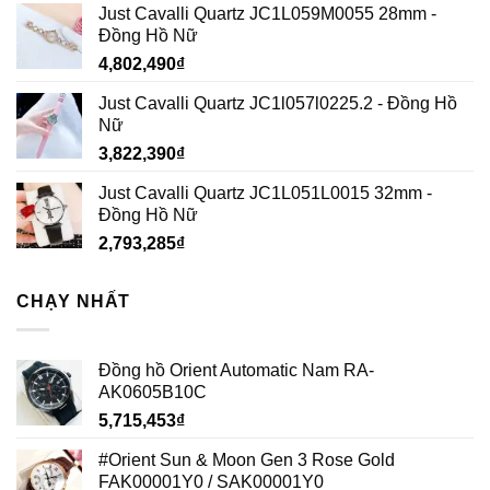
Just Cavalli Quartz JC1L059M0055 28mm -
Đồng Hồ Nữ
4,802,490
₫
Just Cavalli Quartz JC1l057l0225.2 - Đồng Hồ
Nữ
3,822,390
₫
Just Cavalli Quartz JC1L051L0015 32mm -
Đồng Hồ Nữ
2,793,285
₫
CHẠY NHẤT
Đồng hồ Orient Automatic Nam RA-
AK0605B10C
5,715,453
₫
#Orient Sun & Moon Gen 3 Rose Gold
FAK00001Y0 / SAK00001Y0